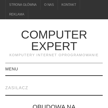
STRONA GŁÓWNA
O NAS
KONTAKT
REKLAMA
COMPUTER
EXPERT
KOMPUTERY INTERNET OPROGRAMOWANIE
MENU
PAMIĘĆ
ZASILACZ
DRUKARKI
MONITORY
OBUDOWA NA