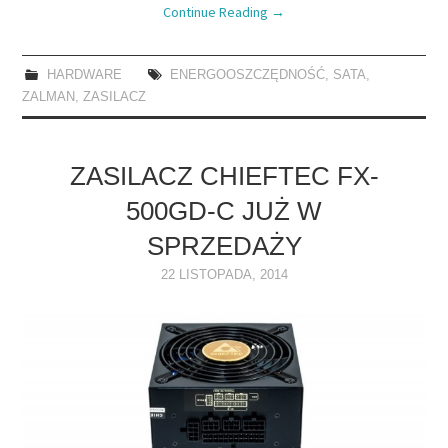
Continue Reading
→
HARDWARE
ENERGOOSZCZĘDNOŚĆ
,
SATA
,
ZALMAN
,
ZASILACZ
ZASILACZ CHIEFTEC FX-
500GD-C JUŻ W
SPRZEDAŻY
22 LISTOPADA, 2014