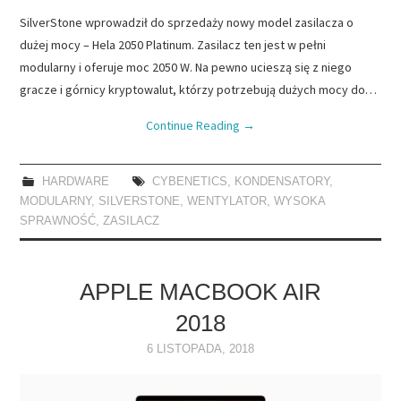
SilverStone wprowadził do sprzedaży nowy model zasilacza o
dużej mocy – Hela 2050 Platinum. Zasilacz ten jest w pełni
modularny i oferuje moc 2050 W. Na pewno ucieszą się z niego
gracze i górnicy kryptowalut, którzy potrzebują dużych mocy do…
Continue Reading
→
HARDWARE
CYBENETICS
,
KONDENSATORY
,
MODULARNY
,
SILVERSTONE
,
WENTYLATOR
,
WYSOKA
SPRAWNOŚĆ
,
ZASILACZ
APPLE MACBOOK AIR
2018
6 LISTOPADA, 2018