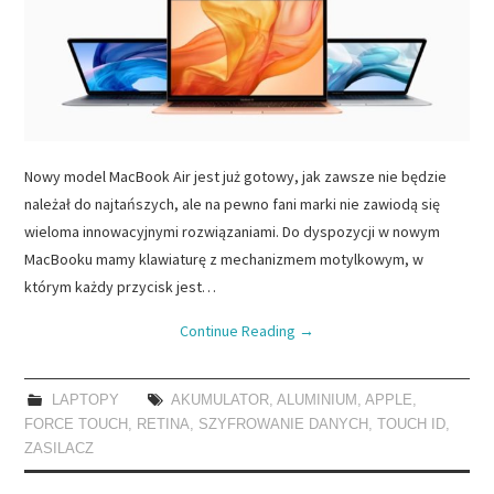
Nowy model MacBook Air jest już gotowy, jak zawsze nie będzie
należał do najtańszych, ale na pewno fani marki nie zawiodą się
wieloma innowacyjnymi rozwiązaniami. Do dyspozycji w nowym
MacBooku mamy klawiaturę z mechanizmem motylkowym, w
którym każdy przycisk jest…
Continue Reading
→
LAPTOPY
AKUMULATOR
,
ALUMINIUM
,
APPLE
,
FORCE TOUCH
,
RETINA
,
SZYFROWANIE DANYCH
,
TOUCH ID
,
ZASILACZ