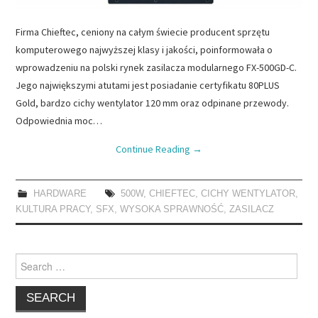
Firma Chieftec, ceniony na całym świecie producent sprzętu
komputerowego najwyższej klasy i jakości, poinformowała o
wprowadzeniu na polski rynek zasilacza modularnego FX-500GD-C.
Jego największymi atutami jest posiadanie certyfikatu 80PLUS
Gold, bardzo cichy wentylator 120 mm oraz odpinane przewody.
Odpowiednia moc…
Continue Reading
→
HARDWARE
500W
,
CHIEFTEC
,
CICHY WENTYLATOR
,
KULTURA PRACY
,
SFX
,
WYSOKA SPRAWNOŚĆ
,
ZASILACZ
Search
for: