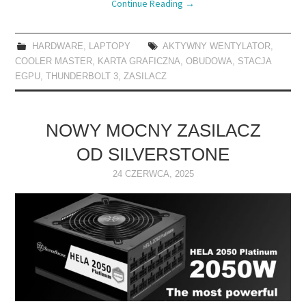
Continue Reading
→
HARDWARE
,
LAPTOPY
AKTYWNY WENTYLATOR
,
COOLER MASTER
,
KARTA GRAFICZNA
,
OBUDOWA
,
STACJA
EGPU
,
THUNDERBOLT 3
,
ZASILACZ
NOWY MOCNY ZASILACZ
OD SILVERSTONE
24 CZERWCA, 2025