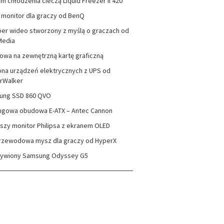
m chłodzenia cieczą Liquid Freezer II 420
monitor dla graczy od BenQ
er wideo stworzony z myślą o graczach od
Media
wa na zewnętrzną kartę graficzną
na urządzeń elektrycznych z UPS od
rWalker
ung SSD 860 QVO
ngowa obudowa E-ATX – Antec Cannon
szy monitor Philipsa z ekranem OLED
rzewodowa mysz dla graczy od HyperX
zywiony Samsung Odyssey G5