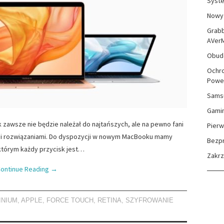
Syste
Nowy 
Grabb
AVer
Obudo
Ochro
Powe
Sams
Gami
 zawsze nie będzie należał do najtańszych, ale na pewno fani
Pierw
ymi rozwiązaniami. Do dyspozycji w nowym MacBooku mamy
Bezp
tórym każdy przycisk jest…
Zakr
ontinue Reading
→
INIUM
,
APPLE
,
FORCE TOUCH
,
RETINA
,
SZYFROWANIE