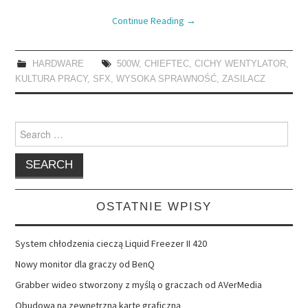
Continue Reading
→
HARDWARE
500W
,
CHIEFTEC
,
CICHY WENTYLATOR
,
KULTURA PRACY
,
SFX
,
WYSOKA SPRAWNOŚĆ
,
ZASILACZ
Search
for:
OSTATNIE WPISY
System chłodzenia cieczą Liquid Freezer II 420
Nowy monitor dla graczy od BenQ
Grabber wideo stworzony z myślą o graczach od AVerMedia
Obudowa na zewnętrzną kartę graficzną