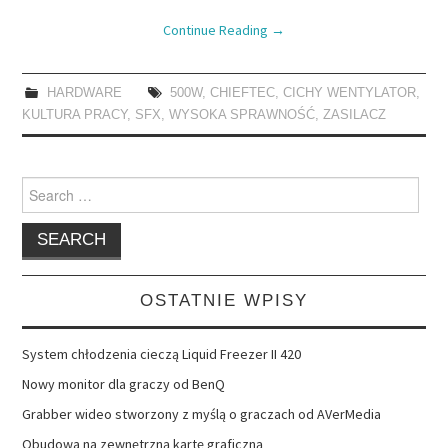
Continue Reading
→
HARDWARE
500W
,
CHIEFTEC
,
CICHY WENTYLATOR
,
KULTURA PRACY
,
SFX
,
WYSOKA SPRAWNOŚĆ
,
ZASILACZ
Search
for:
OSTATNIE WPISY
System chłodzenia cieczą Liquid Freezer II 420
Nowy monitor dla graczy od BenQ
Grabber wideo stworzony z myślą o graczach od AVerMedia
Obudowa na zewnętrzną kartę graficzną