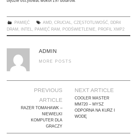
będzie oscylować wokół 197 dolarów.
PAMIĘĆ
AMD
,
CRUCIAL
,
CZĘSTOTLIWOŚĆ
,
DDR4
DRAM
,
INTEL
,
PAMIĘĆ RAM
,
PODŚWIETLENIE
,
PROFIL XMP2
ADMIN
MORE POSTS
Post
PREVIOUS
NEXT ARTICLE
navigation
COOLER MASTER
ARTICLE
MM720 – MYSZ
RAZER TOMAHAWK –
ODPORNA NA KURZ I
NIEWIELKI
WODĘ
KOMPUTER DLA
GRACZY