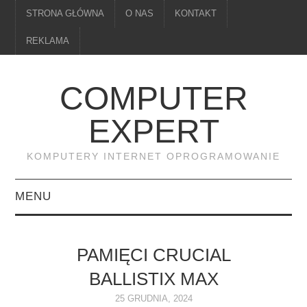
STRONA GŁÓWNA
O NAS
KONTAKT
REKLAMA
COMPUTER
EXPERT
KOMPUTERY INTERNET OPROGRAMOWANIE
MENU
PAMIĘĆ
PAMIĘCI CRUCIAL
DRUKARKI
BALLISTIX MAX
MONITORY
25 GRUDNIA, 2024