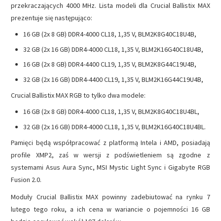
przekraczających 4000 MHz. Lista modeli dla Crucial Ballistix MAX
prezentuje się następująco:
16 GB (2x 8 GB) DDR4-4000 CL18, 1,35 V, BLM2K8G40C18U4B,
32 GB (2x 16 GB) DDR4-4000 CL18, 1,35 V, BLM2K16G40C18U4B,
16 GB (2x 8 GB) DDR4-4400 CL19, 1,35 V, BLM2K8G44C19U4B,
32 GB (2x 16 GB) DDR4-4400 CL19, 1,35 V, BLM2K16G44C19U4B,
Crucial Ballistix MAX RGB to tylko dwa modele:
16 GB (2x 8 GB) DDR4-4000 CL18, 1,35 V, BLM2K8G40C18U4BL,
32 GB (2x 16 GB) DDR4-4000 CL18, 1,35 V, BLM2K16G40C18U4BL.
Pamięci będą współpracować z platformą Intela i AMD, posiadają
profile XMP2, zaś w wersji z podświetleniem są zgodne z
systemami Asus Aura Sync, MSI Mystic Light Sync i Gigabyte RGB
Fusion 2.0.
Moduły Crucial Ballistix MAX powinny zadebiutować na rynku 7
lutego tego roku, a ich cena w wariancie o pojemności 16 GB