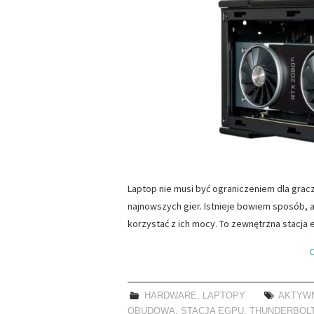
Laptop nie musi być ograniczeniem dla gracz
najnowszych gier. Istnieje bowiem sposób, 
korzystać z ich mocy. To zewnętrzna stacja
C
HARDWARE
,
LAPTOPY
AKTYW
OBUDOWA
,
STACJA EGPU
,
THUNDERBOLT