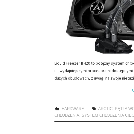
Liquid Freezer II 420 to potężny system chło
najwydajniejszymi procesorami dostępnymi 
dużych obudowach, z uwagi na swoje nietu
C
HARDWARE
ARCTIC
,
PĘTLA W
CHŁODZENIA
,
SYSTEM CHŁODZENIA CIE