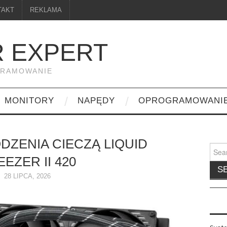
TAKT
REKLAMA
 EXPERT
GRAMOWANIE
MONITORY
NAPĘDY
OPROGRAMOWANI
DZENIA CIECZĄ LIQUID
Searc
for:
EZER II 420
28 LIPCA, 2026