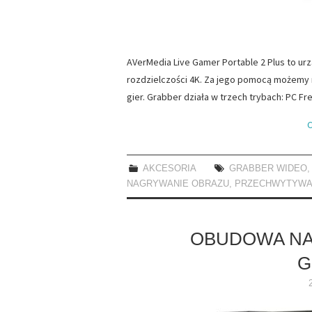
AVerMedia Live Gamer Portable 2 Plus to ur
rozdzielczości 4K. Za jego pomocą możemy n
gier. Grabber działa w trzech trybach: PC F
C
AKCESORIA
GRABBER WIDEO
NAGRYWANIE OBRAZU
,
PRZECHWYTYWA
OBUDOWA NA
G