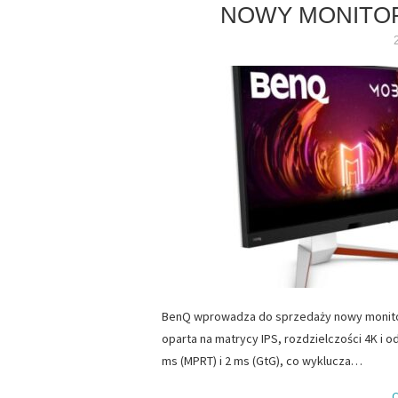
NOWY MONITOR
BenQ wprowadza do sprzedaży nowy monitor 
oparta na matrycy IPS, rozdzielczości 4K i 
ms (MPRT) i 2 ms (GtG), co wyklucza…
C