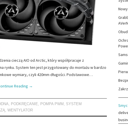
Syste
Nowy 
Grabb
AVer
Obudo
Ochro
Powe
Sams
dzenia cieczą AIO od Arctic, który współpracuje z
Gami
na rynku. System ten jest przygotowany do montażu w bardzo
Pierw
zinkowe wymiary, czyli 420mm długości. Podstawowe…
Bezp
ontinue Reading
→
Zakr
ODNA
,
PODKRĘCANIE
,
POMPA PWM
,
SYSTEM
Smyc
CZĄ
,
WENTYLATOR
deliv
busin