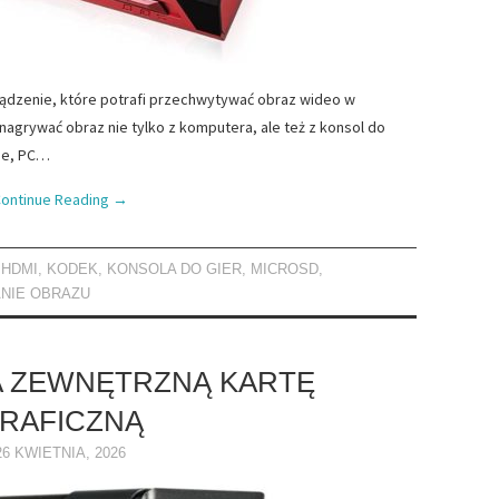
ządzenie, które potrafi przechwytywać obraz wideo w
agrywać obraz nie tylko z komputera, ale też z konsol do
ree, PC…
ontinue Reading
→
,
HDMI
,
KODEK
,
KONSOLA DO GIER
,
MICROSD
,
NIE OBRAZU
 ZEWNĘTRZNĄ KARTĘ
RAFICZNĄ
26 KWIETNIA, 2026