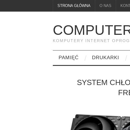
STRONA GŁÓWNA
O NAS
KON
COMPUTER
KOMPUTERY INTERNET OPRO
PAMIĘĆ
DRUKARKI
SYSTEM CHŁO
FRE