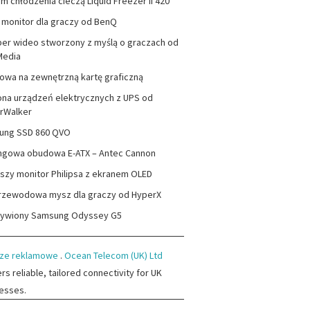
m chłodzenia cieczą Liquid Freezer II 420
monitor dla graczy od BenQ
er wideo stworzony z myślą o graczach od
Media
wa na zewnętrzną kartę graficzną
na urządzeń elektrycznych z UPS od
rWalker
ung SSD 860 QVO
ngowa obudowa E-ATX – Antec Cannon
szy monitor Philipsa z ekranem OLED
rzewodowa mysz dla graczy od HyperX
zywiony Samsung Odyssey G5
ze reklamowe
.
Ocean Telecom (UK) Ltd
ers reliable, tailored connectivity for UK
esses.