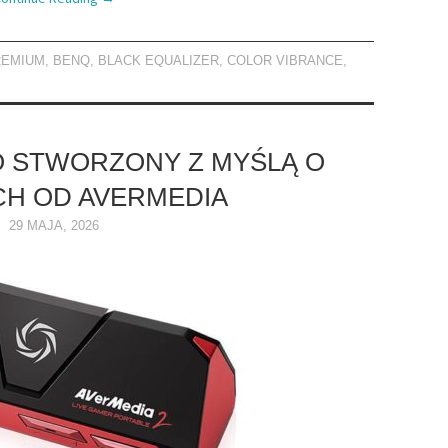
REMIUM
,
BENQ
,
BLACK EQUALIZER
,
COLOR VIBRANCE
,
 STWORZONY Z MYŚLĄ O
H OD AVERMEDIA
29 MAJA, 2026