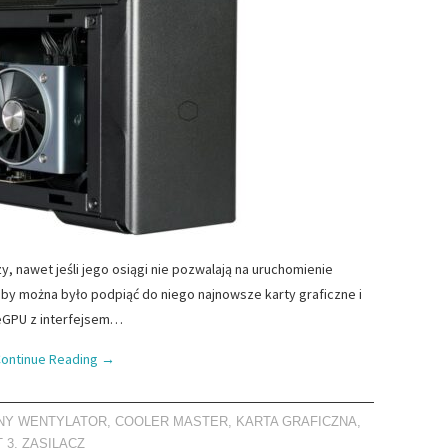
y, nawet jeśli jego osiągi nie pozwalają na uruchomienie
aby można było podpiąć do niego najnowsze karty graficzne i
 eGPU z interfejsem…
ontinue Reading
→
NY WENTYLATOR
,
COOLER MASTER
,
KARTA GRAFICZNA
,
 3
,
ZASILACZ