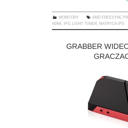
MONITORY
AMD FREESYNC P
HDMI
,
IPS
,
LIGHT TUNER
,
MATRYCA IPS
GRABBER WIDEO
GRACZAC