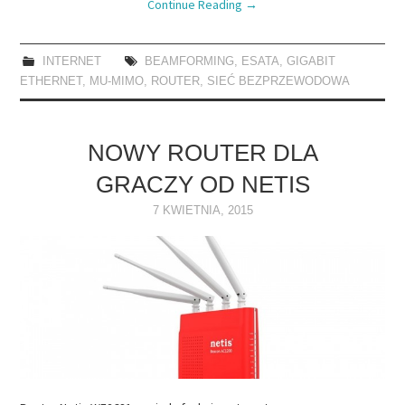
Continue Reading
→
INTERNET
BEAMFORMING
,
ESATA
,
GIGABIT
ETHERNET
,
MU-MIMO
,
ROUTER
,
SIEĆ BEZPRZEWODOWA
NOWY ROUTER DLA
GRACZY OD NETIS
7 KWIETNIA, 2015