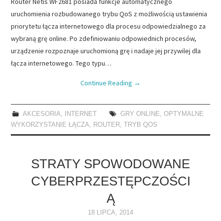
Router Netis WF2681 posiada funkcje automatycznego
uruchomienia rozbudowanego trybu QoS z możliwością ustawienia
priorytetu łącza internetowego dla procesu odpowiedzialnego za
wybraną grę online. Po zdefiniowaniu odpowiednich procesów,
urządzenie rozpoznaje uruchomioną grę i nadaje jej przywilej dla
łącza internetowego. Tego typu…
Continue Reading
→
AKCESORIA
,
INTERNET
GRY ONLINE
,
OPTYMALNE
WYKORZYSTANIE ŁĄCZA
,
ROUTER
,
TRYB QOS
STRATY SPOWODOWANE
CYBERPRZESTĘPCZOŚCI
Ą
18 LIPCA, 2014