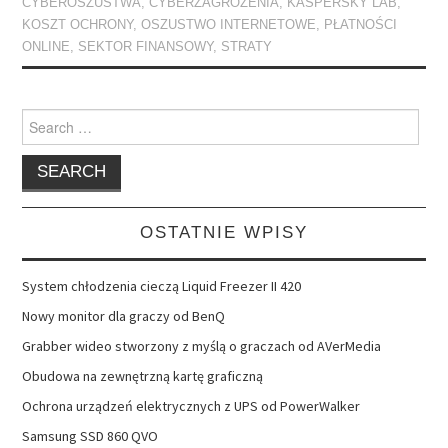
CYBEROSZUSTWA
,
CYBERZAGROŻENIA
,
KASPERSKY LAB
,
KOSZT OCHRONY
,
OSZUSTWO INTERNETOWE
,
PŁATNOŚCI
ONLINE
,
SEKTOR FINANSOWY
,
STRATY
Search
for:
OSTATNIE WPISY
System chłodzenia cieczą Liquid Freezer II 420
Nowy monitor dla graczy od BenQ
Grabber wideo stworzony z myślą o graczach od AVerMedia
Obudowa na zewnętrzną kartę graficzną
Ochrona urządzeń elektrycznych z UPS od PowerWalker
Samsung SSD 860 QVO