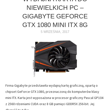
NIEWIELKICH PC –
NAPĘDY
GIGABYTE GEFORCE
OPROGRAMOWANIE
GTX 1080 MINI ITX 8G
5 WRZEŚNIA, 2017
INTERNET
Firma Gigabyte przedstawiła wydajną kartę graficzną, opartą o
chipset GeForce GTX 1080, przeznaczoną do komputerów klasy
mini ITX. Karta jest wyposażona w procesor graficzny Pascal GP104
z 2560 rdzeniami CUDA oraz 8 GB pamięci GDDR5X 256-bit. Jej
długość to tylko…