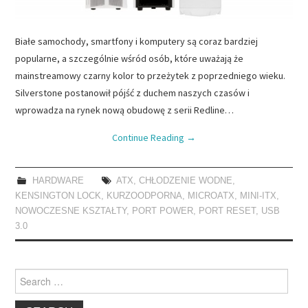
Białe samochody, smartfony i komputery są coraz bardziej
popularne, a szczególnie wśród osób, które uważają że
mainstreamowy czarny kolor to przeżytek z poprzedniego wieku.
Silverstone postanowił pójść z duchem naszych czasów i
wprowadza na rynek nową obudowę z serii Redline…
Continue Reading
→
HARDWARE
ATX
,
CHŁODZENIE WODNE
,
KENSINGTON LOCK
,
KURZOODPORNA
,
MICROATX
,
MINI-ITX
,
NOWOCZESNE KSZTAŁTY
,
PORT POWER
,
PORT RESET
,
USB
3.0
Search
for: