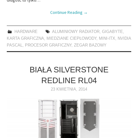
Continue Reading
→
HARDWARE
ALUMINIOWY RADIATOR
,
GIGABYTE
,
KARTA GRAFICZNA
,
MIEDZIANE CIEPŁOWODY
,
MINI-ITX
,
NVIDIA
PASCAL
,
PROCESOR GRAFICZNY
,
ZEGAR BAZOWY
BIAŁA SILVERSTONE
REDLINE RL04
23 KWIETNIA, 2014