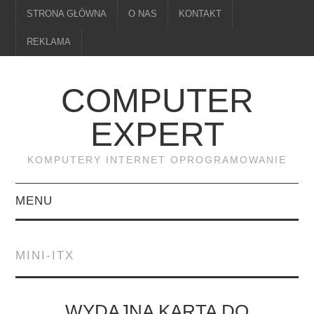
STRONA GŁÓWNA
O NAS
KONTAKT
REKLAMA
COMPUTER
EXPERT
KOMPUTERY INTERNET OPROGRAMOWANIE
MENU
PAMIĘĆ
MINI-ITX
DRUKARKI
MONITORY
WYDAJNA KARTA DO