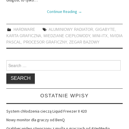
Continue Reading
→
HARDWARE
ALUMINIOWY RADIATOR
,
GIGABYTE
,
KARTA GRAFICZNA
,
MIEDZIANE CIEPŁOWODY
,
MINI-ITX
,
NVIDIA
PASCAL
,
PROCESOR GRAFICZNY
,
ZEGAR BAZOWY
Search
for:
OSTATNIE WPISY
System chłodzenia cieczą Liquid Freezer II 420
Nowy monitor dla graczy od BenQ
Grabber wideo stworzony z myślą o graczach od AVerMedia