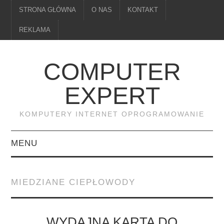
STRONA GŁÓWNA
O NAS
KONTAKT
REKLAMA
COMPUTER
EXPERT
KOMPUTERY INTERNET OPROGRAMOWANIE
MENU
PAMIĘĆ
MIEDZIANE CIEPŁOWODY
DRUKARKI
MONITORY
WYDAJNA KARTA DO