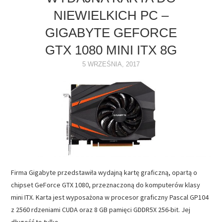
NIEWIELKICH PC –
NAPĘDY
GIGABYTE GEFORCE
OPROGRAMOWANIE
GTX 1080 MINI ITX 8G
5 WRZEŚNIA, 2017
INTERNET
Firma Gigabyte przedstawiła wydajną kartę graficzną, opartą o
chipset GeForce GTX 1080, przeznaczoną do komputerów klasy
mini ITX. Karta jest wyposażona w procesor graficzny Pascal GP104
z 2560 rdzeniami CUDA oraz 8 GB pamięci GDDR5X 256-bit. Jej
długość to tylko…