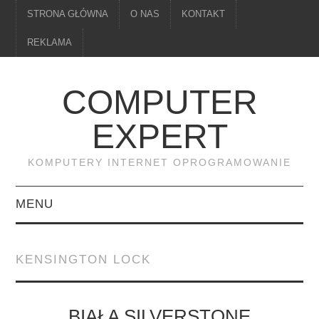
STRONA GŁÓWNA
O NAS
KONTAKT
REKLAMA
COMPUTER
EXPERT
KOMPUTERY INTERNET OPROGRAMOWANIE
MENU
PAMIĘĆ
KENSINGTON LOCK
DRUKARKI
MONITORY
BIAŁA SILVERSTONE