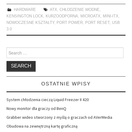
HARDWARE
ATX
,
CHŁODZENIE WODNE
,
KENSINGTON LOCK
,
KURZOODPORNA
,
MICROATX
,
MINI-ITX
,
NOWOCZESNE KSZTAŁTY
,
PORT POWER
,
PORT RESET
,
USB
3.0
Search
for:
OSTATNIE WPISY
System chłodzenia cieczą Liquid Freezer II 420
Nowy monitor dla graczy od BenQ
Grabber wideo stworzony z myślą o graczach od AVerMedia
Obudowa na zewnętrzną kartę graficzną