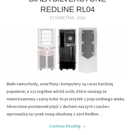
REDLINE RL04
NAPĘDY
23 KWIETNIA, 2014
OPROGRAMOWANIE
INTERNET
Białe samochody, smartfony i komputery są coraz bardziej
popularne, a szczególnie wśród osób, które uważają że
mainstreamowy czarny kolor to przeżytek z poprzedniego wieku.
Silverstone postanowił pójść z duchem naszych czasów i
wprowadza na rynek nową obudowę z serii Redline…
Continue Reading
→