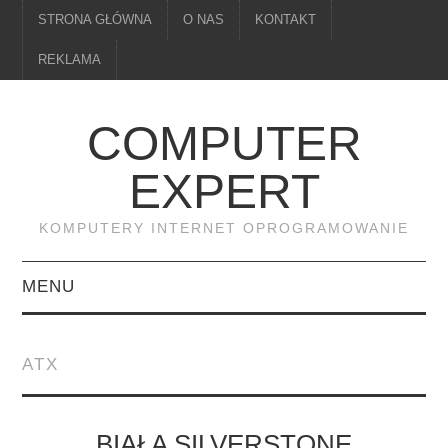
STRONA GŁÓWNA
O NAS
KONTAKT
REKLAMA
COMPUTER
EXPERT
KOMPUTERY INTERNET OPROGRAMOWANIE
MENU
PAMIĘĆ
ATX
DRUKARKI
MONITORY
BIAŁA SILVERSTONE