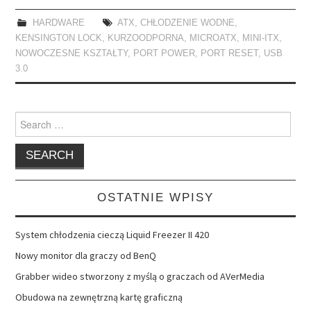
HARDWARE
ATX
,
CHŁODZENIE WODNE
,
KENSINGTON LOCK
,
KURZOODPORNA
,
MICROATX
,
MINI-ITX
,
NOWOCZESNE KSZTAŁTY
,
PORT POWER
,
PORT RESET
,
USB
3.0
Search
for:
OSTATNIE WPISY
System chłodzenia cieczą Liquid Freezer II 420
Nowy monitor dla graczy od BenQ
Grabber wideo stworzony z myślą o graczach od AVerMedia
Obudowa na zewnętrzną kartę graficzną