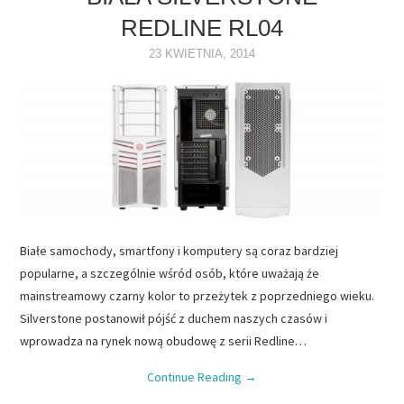
REDLINE RL04
NAPĘDY
23 KWIETNIA, 2014
OPROGRAMOWANIE
INTERNET
Białe samochody, smartfony i komputery są coraz bardziej
popularne, a szczególnie wśród osób, które uważają że
mainstreamowy czarny kolor to przeżytek z poprzedniego wieku.
Silverstone postanowił pójść z duchem naszych czasów i
wprowadza na rynek nową obudowę z serii Redline…
Continue Reading
→