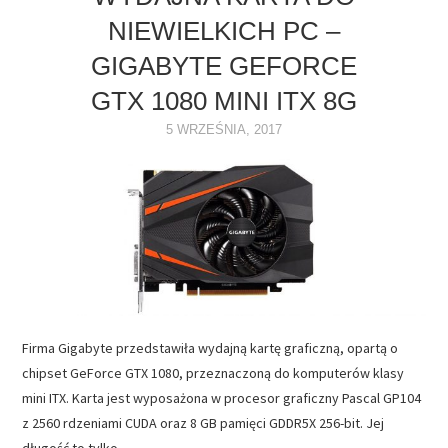
NIEWIELKICH PC –
NAPĘDY
GIGABYTE GEFORCE
OPROGRAMOWANIE
GTX 1080 MINI ITX 8G
5 WRZEŚNIA, 2017
INTERNET
Firma Gigabyte przedstawiła wydajną kartę graficzną, opartą o
chipset GeForce GTX 1080, przeznaczoną do komputerów klasy
mini ITX. Karta jest wyposażona w procesor graficzny Pascal GP104
z 2560 rdzeniami CUDA oraz 8 GB pamięci GDDR5X 256-bit. Jej
długość to tylko…