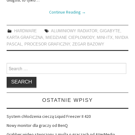
Continue Reading
→
HARDWARE
ALUMINIOWY RADIATOR
,
GIGABYTE
,
KARTA GRAFICZNA
,
MIEDZIANE CIEPŁOWODY
,
MINI-ITX
,
NVIDIA
PASCAL
,
PROCESOR GRAFICZNY
,
ZEGAR BAZOWY
Search
for:
OSTATNIE WPISY
System chłodzenia cieczą Liquid Freezer II 420
Nowy monitor dla graczy od BenQ
Grabber wideo stworzony z myślą o graczach od AVerMedia