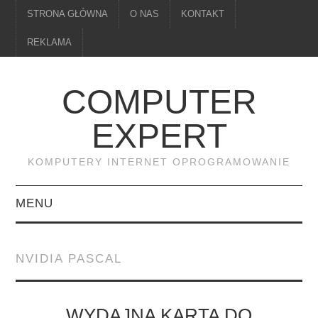
STRONA GŁÓWNA
O NAS
KONTAKT
REKLAMA
COMPUTER
EXPERT
KOMPUTERY INTERNET OPROGRAMOWANIE
MENU
PAMIĘĆ
NVIDIA PASCAL
DRUKARKI
MONITORY
WYDAJNA KARTA DO