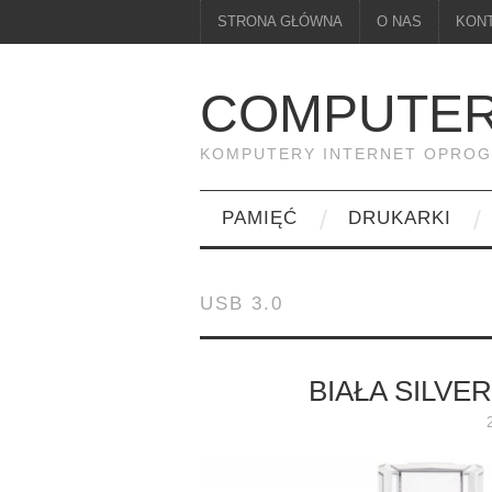
STRONA GŁÓWNA
O NAS
KON
COMPUTER
KOMPUTERY INTERNET OPRO
PAMIĘĆ
DRUKARKI
USB 3.0
BIAŁA SILVE