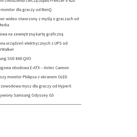
m chłodzenia cieczą Liquid Freezer II 420
monitor dla graczy od BenQ
er wideo stworzony z myślą o graczach od
Media
wa na zewnętrzną kartę graficzną
na urządzeń elektrycznych z UPS od
rWalker
ung SSD 860 QVO
ngowa obudowa E-ATX – Antec Cannon
szy monitor Philipsa z ekranem OLED
rzewodowa mysz dla graczy od HyperX
zywiony Samsung Odyssey G5