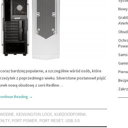
Syste
Nowy 
Grabb
AVer
Obudo
Ochro
Powe
Sams
Gami
coraz bardziej popularne, a szczególnie wśród osób, które
Pierw
rzeżytek z poprzedniego wieku. Silverstone postanowił pójść
Bezp
ynek nową obudowę z serii Redline…
Zakr
ontinue Reading
→
 WODNE
,
KENSINGTON LOCK
,
KURZOODPORNA
,
AŁTY
,
PORT POWER
,
PORT RESET
,
USB 3.0