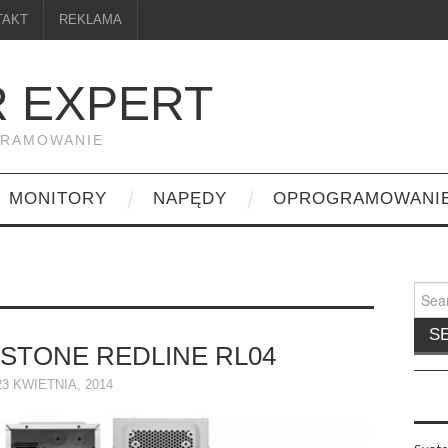
TAKT
REKLAMA
 EXPERT
GRAMOWANIE
MONITORY
NAPĘDY
OPROGRAMOWANI
Searc
for:
RSTONE REDLINE RL04
23 KWIETNIA, 2014