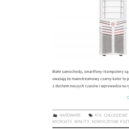
Białe samochody, smartfony i komputery są 
uważają że mainstreamowy czarny kolor to p
z duchem naszych czasów i wprowadza na r
C
HARDWARE
ATX
,
CHŁODZENIE
MICROATX
,
MINI-ITX
,
NOWOCZESNE KSZT