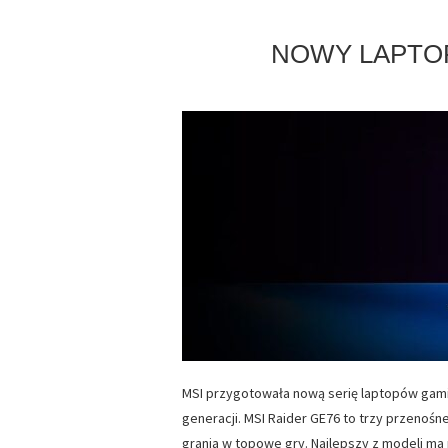
NOWY LAPTO
MSI przygotowała nową serię laptopów gami
generacji. MSI Raider GE76 to trzy przeno
grania w topowe gry. Najlepszy z modeli ma