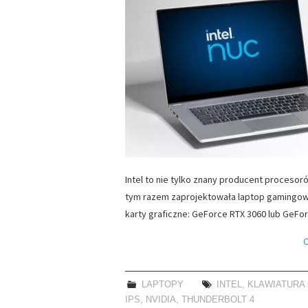
Intel to nie tylko znany producent procesor
tym razem zaprojektowała laptop gamingowy
karty graficzne: GeForce RTX 3060 lub GeF
C
LAPTOPY
INTEL
,
KLAWIATURA
IPS
,
NVIDIA
,
THUNDERBOLT 4