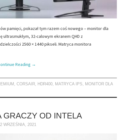
ików pamięci, pokazał tym razem coś nowego – monitor dla
ię ultrasmukłym, 32-calowym ekranem QHD z
zielczości 2560 × 1440 pikseli. Matryca monitora
ontinue Reading
→
REMIUM
,
CORSAIR
,
HDR400
,
MATRYCA IPS
,
MONITOR DLA
A GRACZY OD INTELA
2 WRZEŚNIA, 2021