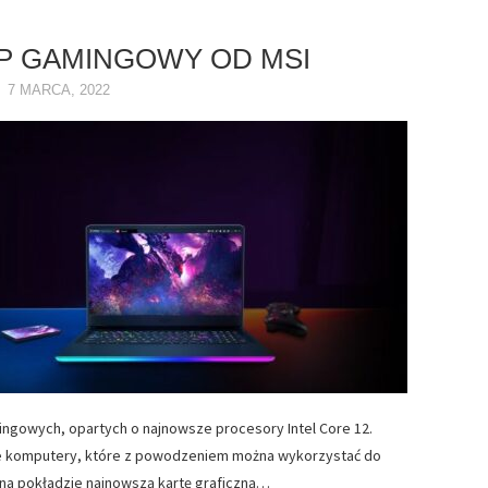
P GAMINGOWY OD MSI
7 MARCA, 2022
ngowych, opartych o najnowsze procesory Intel Core 12.
śne komputery, które z powodzeniem można wykorzystać do
 na pokładzie najnowszą kartę graficzną…