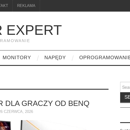
TAKT
REKLAMA
 EXPERT
GRAMOWANIE
MONITORY
NAPĘDY
OPROGRAMOWANI
Searc
for:
 DLA GRACZY OD BENQ
26 CZERWCA, 2026