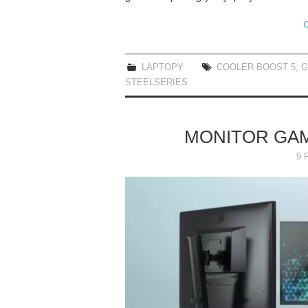
C
LAPTOPY
COOLER BOOST 5
,
G
STEELSERIES
MONITOR GA
9 