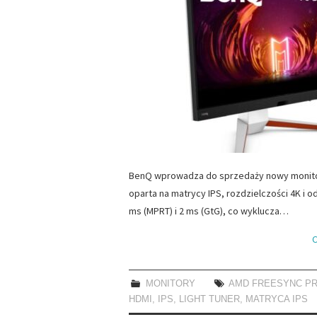
BenQ wprowadza do sprzedaży nowy monitor 
oparta na matrycy IPS, rozdzielczości 4K i 
ms (MPRT) i 2 ms (GtG), co wyklucza…
C
MONITORY
AMD FREESYNC P
HDMI
,
IPS
,
LIGHT TUNER
,
MATRYCA IPS