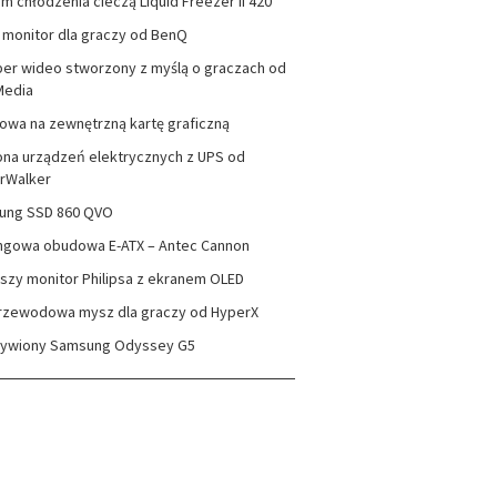
m chłodzenia cieczą Liquid Freezer II 420
monitor dla graczy od BenQ
er wideo stworzony z myślą o graczach od
Media
wa na zewnętrzną kartę graficzną
na urządzeń elektrycznych z UPS od
rWalker
ung SSD 860 QVO
ngowa obudowa E-ATX – Antec Cannon
szy monitor Philipsa z ekranem OLED
rzewodowa mysz dla graczy od HyperX
zywiony Samsung Odyssey G5