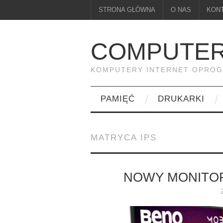
STRONA GŁÓWNA
O NAS
KON
COMPUTER
KOMPUTERY INTERNET OPRO
PAMIĘĆ
DRUKARKI
MATRYCA IPS
NOWY MONITOR