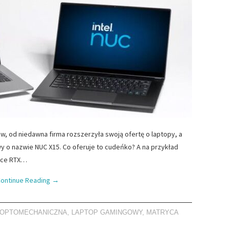
ów, od niedawna firma rozszerzyła swoją ofertę o laptopy, a
 o nazwie NUC X15. Co oferuje to cudeńko? A na przykład
orce RTX…
ontinue Reading
→
 OPTOMECHANICZNA
,
LAPTOP GAMINGOWY
,
MATRYCA