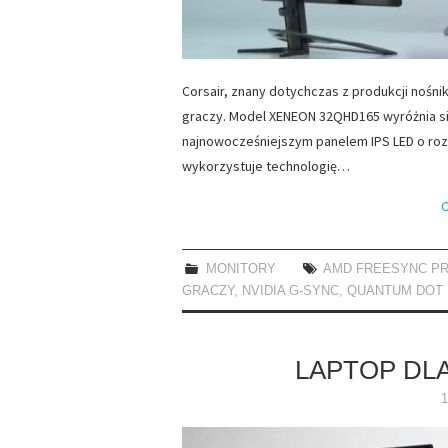
Corsair, znany dotychczas z produkcji nośn
graczy. Model XENEON 32QHD165 wyróżnia s
najnowocześniejszym panelem IPS LED o rozd
wykorzystuje technologię…
C
MONITORY
AMD FREESYNC P
GRACZY
,
NVIDIA G-SYNC
,
QUANTUM DOT
LAPTOP DL
1