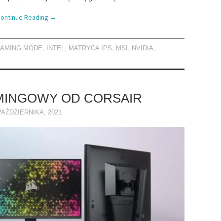
ontinue Reading
→
AMING MODE
,
INTEL
,
MATRYCA IPS
,
MSI
,
NVIDIA
,
MINGOWY OD CORSAIR
PAŹDZIERNIKA, 2021