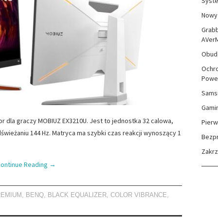
Syste
Nowy 
Grabb
AVer
Obudo
Ochro
Powe
Sams
Gami
dla graczy MOBIUZ EX3210U. Jest to jednostka 32 calowa,
Pierw
odświeżaniu 144 Hz. Matryca ma szybki czas reakcji wynoszący 1
Bezp
Zakr
ontinue Reading
→
REMIUM
,
BENQ
,
BLACK EQUALIZER
,
COLOR VIBRANCE
,