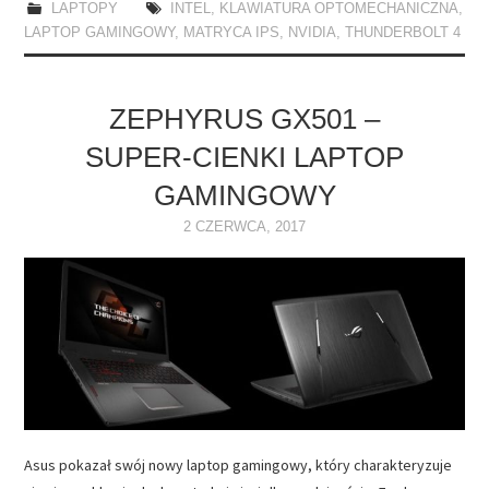
LAPTOPY
INTEL
,
KLAWIATURA OPTOMECHANICZNA
,
LAPTOP GAMINGOWY
,
MATRYCA IPS
,
NVIDIA
,
THUNDERBOLT 4
ZEPHYRUS GX501 –
SUPER-CIENKI LAPTOP
GAMINGOWY
2 CZERWCA, 2017
Asus pokazał swój nowy laptop gamingowy, który charakteryzuje