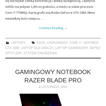
się niezwykle cienką konstrukcją i wielką wydajnością. Zephyrus
GX501 ma jedynie 1,69 cm grubości, a mieści w sobie procesor
Core i7-7700HQ i kartę graficzną Nvidia GeForce GTX 1080. Mimo
niewielkiej ilości miejsca…
Continue Reading
→
LAPTOPY
ASUS
,
CIEPŁOWODY
,
CORE I7
,
GEFORCE
GTX 1080
,
LAPTOP DLA GRACZY
,
LAPTOP GAMINGOWY
,
NAPĘD
OPTYCZNY
,
SYSTEM CHŁODZENIA
GAMINGOWY NOTEBOOK
RAZER BLADE PRO
6 LISTOPADA, 2016