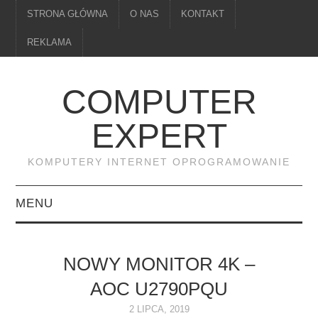
STRONA GŁÓWNA
O NAS
KONTAKT
REKLAMA
COMPUTER
EXPERT
KOMPUTERY INTERNET OPROGRAMOWANIE
MENU
PAMIĘĆ
NOWY MONITOR 4K –
DRUKARKI
AOC U2790PQU
MONITORY
2 LIPCA, 2019