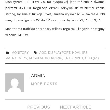
DisplayPort 1.2 i HDMI 2.0. Do dyspozycji jest też hub z dwoma
portami USB 3.0. Regulacja ekranu odbywa się w niemal każdą
stronę, łącznie z funkcją Pivot, zmianą wysokości w zakresie 130
mm, obracać go od -45° do 45° oraz przechylać od -3,5° do 19,5°.
Monitor ma trafić do sprzedaży w lipcu tego roku i będzie dostępny
w cenie 1489 zł.
MONITORY
AOC
,
DISPLAYPORT
,
HDMI
,
IPS
,
MATRYCA IPS
,
REGULACJA EKRANU
,
TRYB PIVOT
,
UHD (4K)
ADMIN
MORE POSTS
Post
PREVIOUS
NEXT ARTICLE