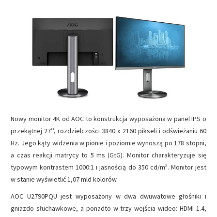
NAPĘDY
OPROGRAMOWANIE
INTERNET
Nowy monitor 4K od AOC to konstrukcja wyposażona w panel IPS o
przekątnej 27’’, rozdzielczości 3840 x 2160 pikseli i odświeżaniu 60
Hz. Jego kąty widzenia w pionie i poziomie wynoszą po 178 stopni,
a czas reakcji matrycy to 5 ms (GtG). Monitor charakteryzuje się
2
typowym kontrastem 1000:1 i jasnością do 350 cd/m
. Monitor jest
w stanie wyświetlić 1,07 mld kolorów.
AOC U2790PQU jest wyposażony w dwa dwuwatowe głośniki i
gniazdo słuchawkowe, a ponadto w trzy wejścia wideo: HDMI 1.4,