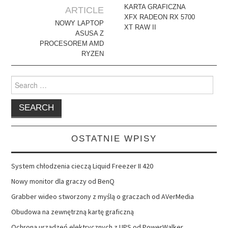
navigation
KARTA GRAFICZNA
ARTICLE
XFX RADEON RX 5700
NOWY LAPTOP
XT RAW II
ASUSA Z
PROCESOREM AMD
RYZEN
Search
for:
OSTATNIE WPISY
System chłodzenia cieczą Liquid Freezer II 420
Nowy monitor dla graczy od BenQ
Grabber wideo stworzony z myślą o graczach od AVerMedia
Obudowa na zewnętrzną kartę graficzną
Ochrona urządzeń elektrycznych z UPS od PowerWalker