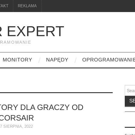
TAKT
REKLAMA
 EXPERT
GRAMOWANIE
MONITORY
NAPĘDY
OPROGRAMOWANI
Searc
for:
ORY DLA GRACZY OD
CORSAIR
7 SIERPNIA, 2022