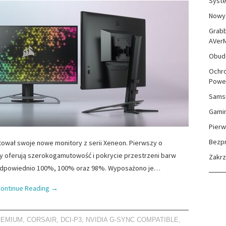
Syste
Nowy 
Grabb
AVer
Obudo
Ochro
Powe
Sams
Gami
Pierw
Bezp
tował swoje nowe monitory z serii Xeneon. Pierwszy o
ory oferują szerokogamutowość i pokrycie przestrzeni barw
Zakr
 odpowiednio 100%, 100% oraz 98%. Wyposażono je…
ontinue Reading
→
REMIUM
,
CORSAIR
,
DCI-P3
,
NVIDIA G-SYNC COMPATIBLE
,