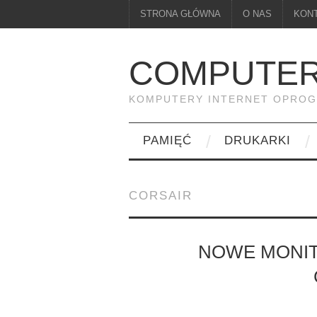
STRONA GŁÓWNA
O NAS
KON
COMPUTER
KOMPUTERY INTERNET OPRO
PAMIĘĆ
DRUKARKI
CORSAIR
NOWE MONIT