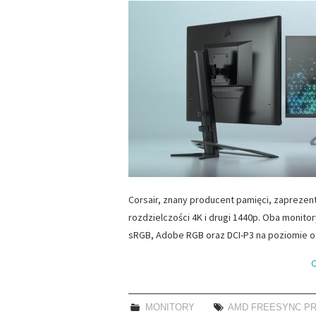
Corsair, znany producent pamięci, zaprezen
rozdzielczości 4K i drugi 1440p. Oba monit
sRGB, Adobe RGB oraz DCI-P3 na poziomie
C
MONITORY
AMD FREESYNC P