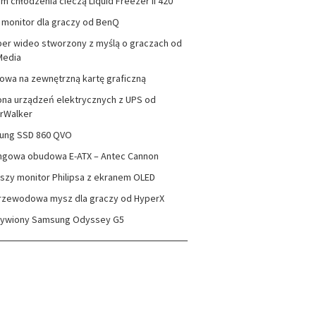
m chłodzenia cieczą Liquid Freezer II 420
monitor dla graczy od BenQ
er wideo stworzony z myślą o graczach od
Media
wa na zewnętrzną kartę graficzną
na urządzeń elektrycznych z UPS od
rWalker
ung SSD 860 QVO
ngowa obudowa E-ATX – Antec Cannon
szy monitor Philipsa z ekranem OLED
rzewodowa mysz dla graczy od HyperX
zywiony Samsung Odyssey G5