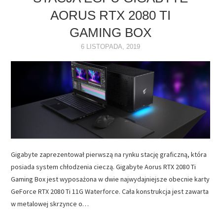
AORUS RTX 2080 TI
NAPĘDY
GAMING BOX
OPROGRAMOWANIE
6 LISTOPADA, 2019
INTERNET
Gigabyte zaprezentował pierwszą na rynku stację graficzną, która
posiada system chłodzenia cieczą. Gigabyte Aorus RTX 2080 Ti
Gaming Box jest wyposażona w dwie najwydajniejsze obecnie karty
GeForce RTX 2080 Ti 11G Waterforce. Cała konstrukcja jest zawarta
w metalowej skrzynce o…