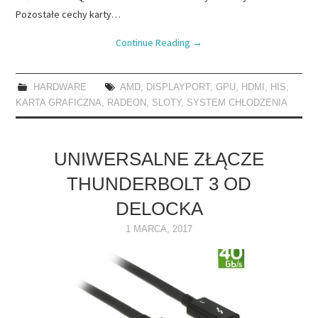
Pozostałe cechy karty…
Continue Reading
→
HARDWARE
AMD
,
DISPLAYPORT
,
GPU
,
HDMI
,
HIS
,
KARTA GRAFICZNA
,
RADEON
,
SLOTY
,
SYSTEM CHŁODZENIA
UNIWERSALNE ZŁĄCZE
THUNDERBOLT 3 OD
DELOCKA
1 MARCA, 2017