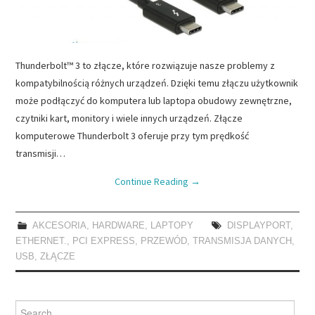
Thunderbolt™ 3 to złącze, które rozwiązuje nasze problemy z
kompatybilnością różnych urządzeń. Dzięki temu złączu użytkownik
może podłączyć do komputera lub laptopa obudowy zewnętrzne,
czytniki kart, monitory i wiele innych urządzeń. Złącze
komputerowe Thunderbolt 3 oferuje przy tym prędkość
transmisji…
Continue Reading
→
AKCESORIA
,
HARDWARE
,
LAPTOPY
DISPLAYPORT
,
ETHERNET.
,
PCI EXPRESS
,
PRZEWÓD
,
TRANSMISJA DANYCH
,
USB
,
ZŁĄCZE
Search