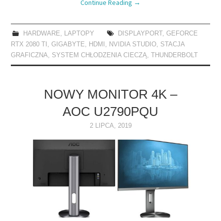
Continue Reading
→
HARDWARE
,
LAPTOPY
DISPLAYPORT
,
GEFORCE
RTX 2080 TI
,
GIGABYTE
,
HDMI
,
NVIDIA STUDIO
,
STACJA
GRAFICZNA
,
SYSTEM CHŁODZENIA CIECZĄ
,
THUNDERBOLT
NOWY MONITOR 4K –
AOC U2790PQU
2 LIPCA, 2019