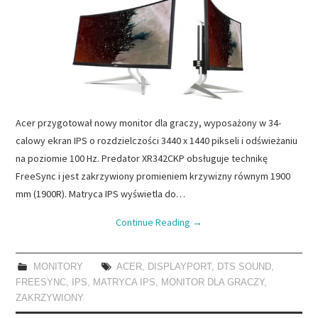
Acer przygotował nowy monitor dla graczy, wyposażony w 34-
calowy ekran IPS o rozdzielczości 3440 x 1440 pikseli i odświeżaniu
na poziomie 100 Hz. Predator XR342CKP obsługuje technikę
FreeSync i jest zakrzywiony promieniem krzywizny równym 1900
mm (1900R). Matryca IPS wyświetla do…
Continue Reading
→
MONITORY
ACER
,
DISPLAYPORT
,
DTS SOUND
,
FREESYNC
,
IPS
,
MATRYCA IPS
,
MONITOR DLA GRACZY
,
ZAKRZYWIONY