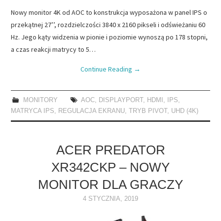
Nowy monitor 4K od AOC to konstrukcja wyposażona w panel IPS o
przekątnej 27’’, rozdzielczości 3840 x 2160 pikseli i odświeżaniu 60
Hz. Jego kąty widzenia w pionie i poziomie wynoszą po 178 stopni,
a czas reakcji matrycy to 5…
Continue Reading
→
MONITORY
AOC
,
DISPLAYPORT
,
HDMI
,
IPS
,
MATRYCA IPS
,
REGULACJA EKRANU
,
TRYB PIVOT
,
UHD (4K)
ACER PREDATOR
XR342CKP – NOWY
MONITOR DLA GRACZY
4 STYCZNIA, 2019