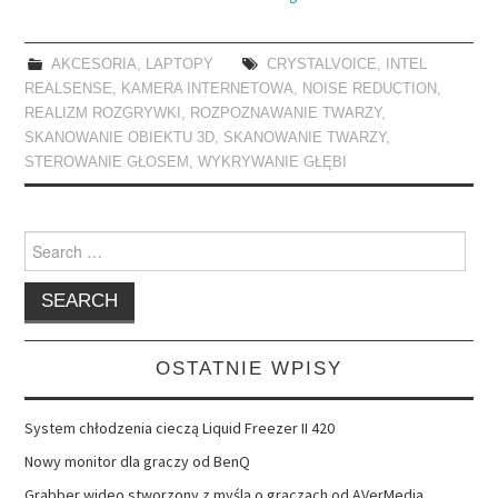
AKCESORIA
,
LAPTOPY
CRYSTALVOICE
,
INTEL
REALSENSE
,
KAMERA INTERNETOWA
,
NOISE REDUCTION
,
REALIZM ROZGRYWKI
,
ROZPOZNAWANIE TWARZY
,
SKANOWANIE OBIEKTU 3D
,
SKANOWANIE TWARZY
,
STEROWANIE GŁOSEM
,
WYKRYWANIE GŁĘBI
Search
for:
OSTATNIE WPISY
System chłodzenia cieczą Liquid Freezer II 420
Nowy monitor dla graczy od BenQ
Grabber wideo stworzony z myślą o graczach od AVerMedia