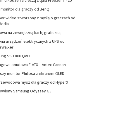
m chłodzenia cieczą Liquid Freezer II 420
monitor dla graczy od BenQ
er wideo stworzony z myślą o graczach od
Media
wa na zewnętrzną kartę graficzną
na urządzeń elektrycznych z UPS od
rWalker
ung SSD 860 QVO
ngowa obudowa E-ATX – Antec Cannon
szy monitor Philipsa z ekranem OLED
rzewodowa mysz dla graczy od HyperX
zywiony Samsung Odyssey G5