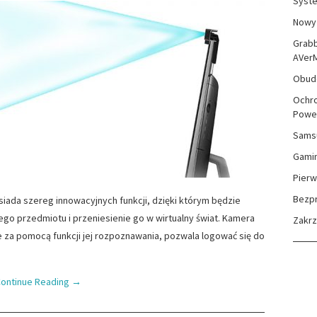
Syste
Nowy 
Grabb
AVer
Obudo
Ochro
Powe
Sams
Gami
Pierw
Bezp
iada szereg innowacyjnych funkcji, dzięki którym będzie
o przedmiotu i przeniesienie go w wirtualny świat. Kamera
Zakr
e za pomocą funkcji jej rozpoznawania, pozwala logować się do
ontinue Reading
→