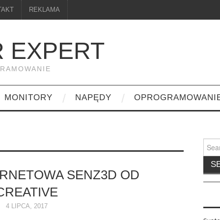
TAKT
REKLAMA
 EXPERT
GRAMOWANIE
MONITORY
NAPĘDY
OPROGRAMOWANI
Searc
for:
ERNETOWA SENZ3D OD
CREATIVE
4 LIPCA, 2017