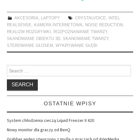
AKCESORIA
,
LAPTOPY
CRYSTALVOICE
,
INTEL
REALSENSE
,
KAMERA INTERNETOWA
,
NOISE REDUCTION
,
REALIZM ROZGRYWKI
,
ROZPOZNAWANIE TWARZY
,
SKANOWANIE OBIEKTU 3D
,
SKANOWANIE TWARZY
,
STEROWANIE GŁOSEM
,
WYKRYWANIE GŁĘBI
Search
for:
OSTATNIE WPISY
System chłodzenia cieczą Liquid Freezer II 420
Nowy monitor dla graczy od BenQ
Grabber wideo stworzony z myślą o graczach od AVerMedia