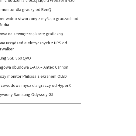
m chłodzenia cieczą Liquid Freezer II 420
monitor dla graczy od BenQ
er wideo stworzony z myślą o graczach od
Media
wa na zewnętrzną kartę graficzną
na urządzeń elektrycznych z UPS od
rWalker
ung SSD 860 QVO
ngowa obudowa E-ATX – Antec Cannon
szy monitor Philipsa z ekranem OLED
rzewodowa mysz dla graczy od HyperX
zywiony Samsung Odyssey G5