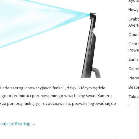
Syste
Nowy 
Grabb
AVer
Obudo
Ochro
Powe
Sams
Gami
Pierw
Bezp
iada szereg innowacyjnych funkcji, dzięki którym będzie
o przedmiotu i przeniesienie go w wirtualny świat. Kamera
Zakr
e za pomocą funkcji jej rozpoznawania, pozwala logować się do
ontinue Reading
→