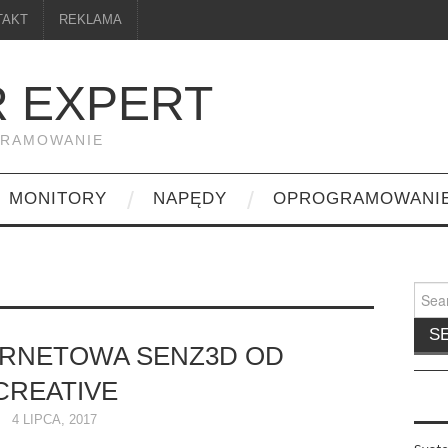
TAKT
REKLAMA
 EXPERT
GRAMOWANIE
MONITORY
NAPĘDY
OPROGRAMOWANI
Searc
for:
ERNETOWA SENZ3D OD
CREATIVE
4 LIPCA, 2017