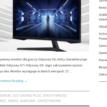
Syste
Nowy 
Grabb
AVer
Obudo
Ochro
Powe
Sams
Gami
ywiony monitor dla graczy Odyssey G5, który charakteryzuje
Pierw
dele Odyssey G7 i Odyssey G9. Jego zakrzywienie wynosi
Bezp
ego oka. Monitor występuje w dwóch wersjach: 27…
Zakr
ontinue Reading
→
REMIUM
,
ECO SAVING PLUS
,
EFEKTYWNOŚĆ
FREE
,
HDR10
,
SAMSUNG
,
ZAKRZYWIENIE