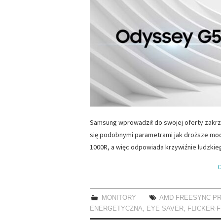
Samsung wprowadził do swojej oferty zakrz
się podobnymi parametrami jak droższe mo
1000R, a więc odpowiada krzywiźnie ludzki
C
MONITORY
AMD FREESYNC P
ENERGETYCZNA
,
EYE SAVER
,
FLICKER-