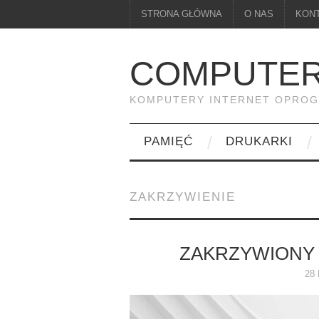
STRONA GŁÓWNA
O NAS
KON
COMPUTER
KOMPUTERY INTERNET OPRO
PAMIĘĆ
DRUKARKI
ZAKRZYWIENIE
ZAKRZYWIONY
28