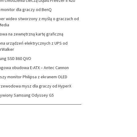
m chłodzenia cieczą Liquid Freezer II 420
monitor dla graczy od BenQ
er wideo stworzony z myślą o graczach od
Media
wa na zewnętrzną kartę graficzną
na urządzeń elektrycznych z UPS od
rWalker
ung SSD 860 QVO
ngowa obudowa E-ATX – Antec Cannon
szy monitor Philipsa z ekranem OLED
rzewodowa mysz dla graczy od HyperX
zywiony Samsung Odyssey G5