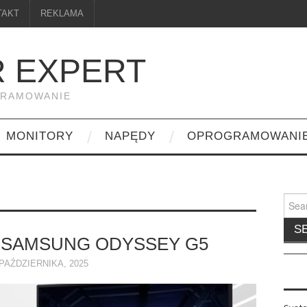
TAKT
REKLAMA
 EXPERT
GRAMOWANIE
MONITORY
NAPĘDY
OPROGRAMOWANI
Searc
for:
 SAMSUNG ODYSSEY G5
 PAŹDZIERNIKA, 2025