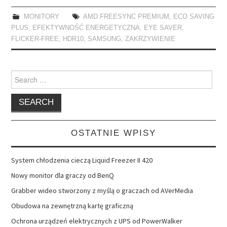
MONITORY
AMD FREESYNC PREMIUM
,
ECO SAVING
PLUS
,
EFEKTYWNOŚĆ ENERGETYCZNA
,
EYE SAVER
,
FLICKER-FREE
,
HDR10
,
SAMSUNG
,
ZAKRZYWIENIE
Search
for:
OSTATNIE WPISY
System chłodzenia cieczą Liquid Freezer II 420
Nowy monitor dla graczy od BenQ
Grabber wideo stworzony z myślą o graczach od AVerMedia
Obudowa na zewnętrzną kartę graficzną
Ochrona urządzeń elektrycznych z UPS od PowerWalker