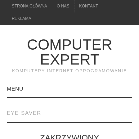
STRONA GŁÓWNA
O NAS
KONTAKT
REKLAMA
COMPUTER
EXPERT
KOMPUTERY INTERNET OPROGRAMOWANIE
MENU
PAMIĘĆ
EYE SAVER
DRUKARKI
MONITORY
ZAKRZYWIONY