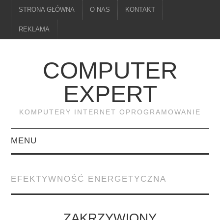
STRONA GŁÓWNA
O NAS
KONTAKT
REKLAMA
COMPUTER
EXPERT
KOMPUTERY INTERNET OPROGRAMOWANIE
MENU
PAMIĘĆ
EFEKTYWNOŚĆ ENERGETYCZNA
DRUKARKI
MONITORY
ZAKRZYWIONY