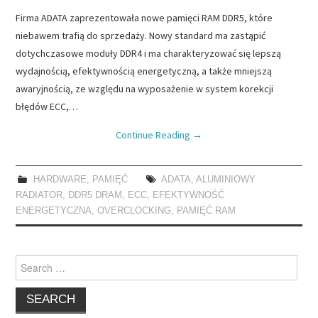
Firma ADATA zaprezentowała nowe pamięci RAM DDR5, które
niebawem trafią do sprzedaży. Nowy standard ma zastąpić
dotychczasowe moduły DDR4 i ma charakteryzować się lepszą
wydajnością, efektywnością energetyczną, a także mniejszą
awaryjnością, ze względu na wyposażenie w system korekcji
błędów ECC,…
Continue Reading
→
HARDWARE
,
PAMIĘĆ
ADATA
,
ALUMINIOWY
RADIATOR
,
DDR5 DRAM
,
ECC
,
EFEKTYWNOŚĆ
ENERGETYCZNA
,
OVERCLOCKING
,
PAMIĘĆ RAM
Search
for: