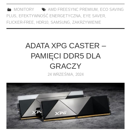
MONITORY
AMD FREESYNC PREMIUM
,
ECO SAVING
PLUS
,
EFEKTYWNOŚĆ ENERGETYCZNA
,
EYE SAVER
,
FLICKER-FREE
,
HDR10
,
SAMSUNG
,
ZAKRZYWIENIE
ADATA XPG CASTER –
PAMIĘCI DDR5 DLA
GRACZY
24 WRZEŚNIA, 2024