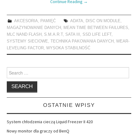
Continue Reading
→
AKCESORIA
,
PAMIĘĆ
ADATA
,
DISC ON MODULE
,
MAGAZYNOWANIE DANYCH
,
MEAN TIME BETWEEN FAILURES
,
MLC NAND FLASH
,
S.M.A.R.T
,
SATA III
,
SSD LIFE LEFT
,
SYSTEMY SIECIOWE
,
TECHNIKA PAKOWANIA DANYCH
,
WEAR-
LEVELING FACTOR
,
WYSOKA STABILNOŚĆ
Search
for:
OSTATNIE WPISY
System chłodzenia cieczą Liquid Freezer II 420
Nowy monitor dla graczy od BenQ