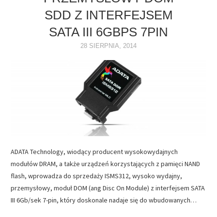
SDD Z INTERFEJSEM
NAPĘDY
SATA III 6GBPS 7PIN
OPROGRAMOWANIE
28 SIERPNIA, 2014
INTERNET
ADATA Technology, wiodący producent wysokowydajnych
modułów DRAM, a także urządzeń korzystających z pamięci NAND
flash, wprowadza do sprzedaży ISMS312, wysoko wydajny,
przemysłowy, moduł DOM (ang Disc On Module) z interfejsem SATA
III 6Gb/sek 7-pin, który doskonale nadaje się do wbudowanych…