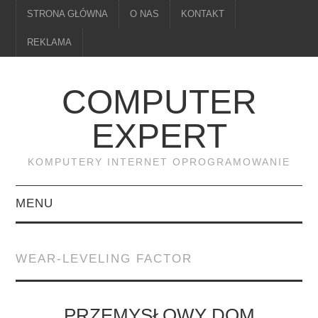
STRONA GŁÓWNA
O NAS
KONTAKT
REKLAMA
COMPUTER
EXPERT
KOMPUTERY INTERNET OPROGRAMOWANIE
MENU
PAMIĘĆ
WEAR-LEVELING FACTOR
DRUKARKI
MONITORY
PRZEMYSŁOWY DOM