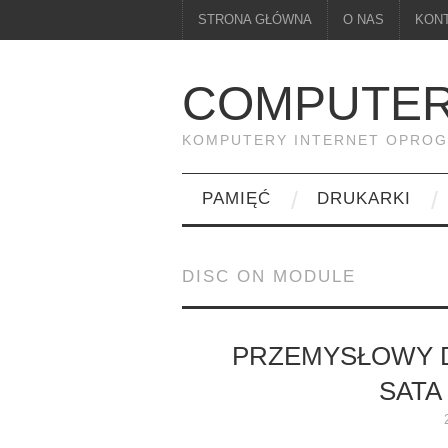
STRONA GŁÓWNA
O NAS
KON
COMPUTER
KOMPUTERY INTERNET OPRO
PAMIĘĆ
DRUKARKI
DISC ON MODULE
PRZEMYSŁOWY D
SATA 