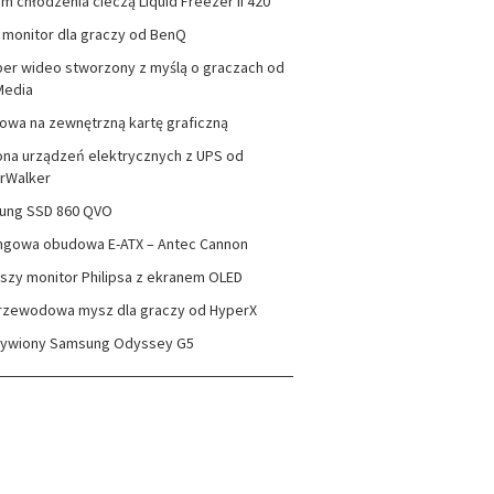
m chłodzenia cieczą Liquid Freezer II 420
monitor dla graczy od BenQ
er wideo stworzony z myślą o graczach od
Media
wa na zewnętrzną kartę graficzną
na urządzeń elektrycznych z UPS od
rWalker
ung SSD 860 QVO
ngowa obudowa E-ATX – Antec Cannon
szy monitor Philipsa z ekranem OLED
rzewodowa mysz dla graczy od HyperX
zywiony Samsung Odyssey G5