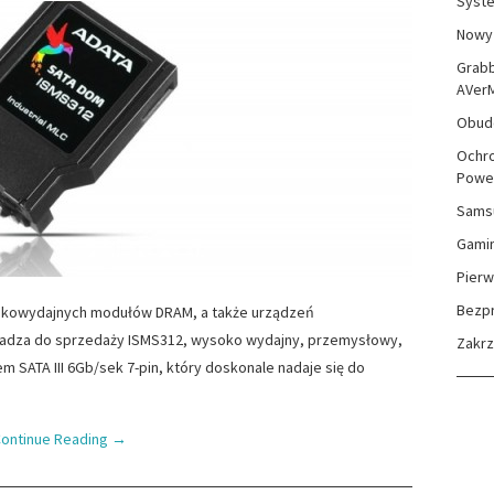
Syste
Nowy 
Grabb
AVer
Obudo
Ochro
Powe
Sams
Gami
Pierw
Bezp
okowydajnych modułów DRAM, a także urządzeń
owadza do sprzedaży ISMS312, wysoko wydajny, przemysłowy,
Zakr
m SATA III 6Gb/sek 7-pin, który doskonale nadaje się do
ontinue Reading
→