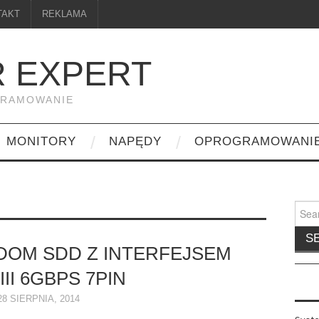
TAKT
REKLAMA
 EXPERT
GRAMOWANIE
MONITORY
NAPĘDY
OPROGRAMOWANI
Searc
for:
OM SDD Z INTERFEJSEM
III 6GBPS 7PIN
28 SIERPNIA, 2014