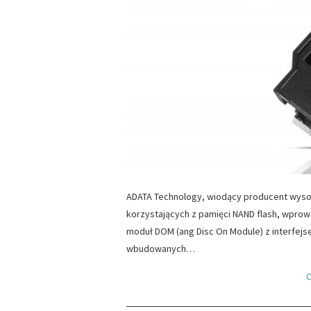
ADATA Technology, wiodący producent wys
korzystających z pamięci NAND flash, wpr
moduł DOM (ang Disc On Module) z interfejse
wbudowanych…
C