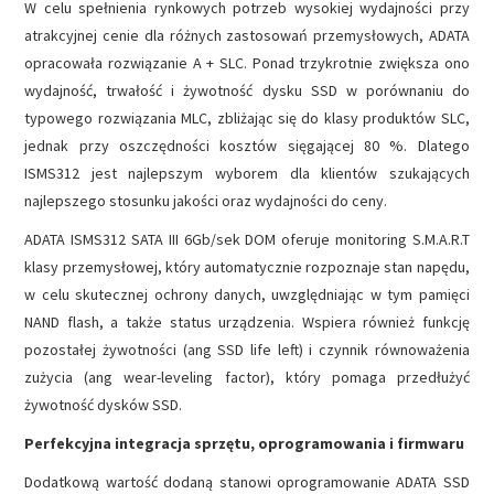
W celu spełnienia rynkowych potrzeb wysokiej wydajności przy
atrakcyjnej cenie dla różnych zastosowań przemysłowych, ADATA
opracowała rozwiązanie A + SLC. Ponad trzykrotnie zwiększa ono
wydajność, trwałość i żywotność dysku SSD w porównaniu do
typowego rozwiązania MLC, zbliżając się do klasy produktów SLC,
jednak przy oszczędności kosztów sięgającej 80 %. Dlatego
ISMS312 jest najlepszym wyborem dla klientów szukających
najlepszego stosunku jakości oraz wydajności do ceny.
ADATA ISMS312 SATA III 6Gb/sek DOM oferuje monitoring S.M.A.R.T
klasy przemysłowej, który automatycznie rozpoznaje stan napędu,
w celu skutecznej ochrony danych, uwzględniając w tym pamięci
NAND flash, a także status urządzenia. Wspiera również funkcję
pozostałej żywotności (ang SSD life left) i czynnik równoważenia
zużycia (ang wear-leveling factor), który pomaga przedłużyć
żywotność dysków SSD.
Perfekcyjna integracja sprzętu, oprogramowania i firmwaru
Dodatkową wartość dodaną stanowi oprogramowanie ADATA SSD