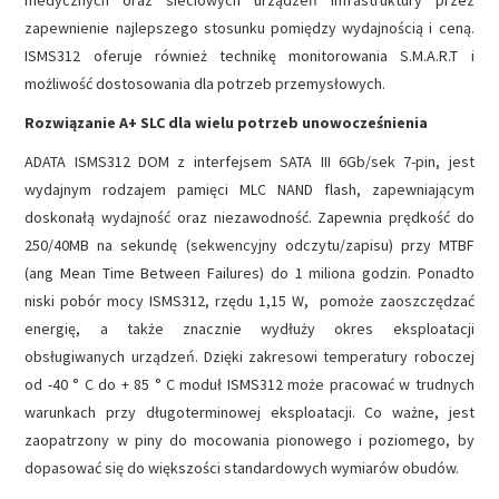
medycznych oraz sieciowych urządzeń infrastruktury przez
zapewnienie najlepszego stosunku pomiędzy wydajnością i ceną.
ISMS312 oferuje również technikę monitorowania S.M.A.R.T i
możliwość dostosowania dla potrzeb przemysłowych.
Rozwiązanie A+ SLC dla wielu potrzeb unowocześnienia
ADATA ISMS312 DOM z interfejsem SATA III 6Gb/sek 7-pin, jest
wydajnym rodzajem pamięci MLC NAND flash, zapewniającym
doskonałą wydajność oraz niezawodność. Zapewnia prędkość do
250/40MB na sekundę (sekwencyjny odczytu/zapisu) przy MTBF
(ang Mean Time Between Failures) do 1 miliona godzin. Ponadto
niski pobór mocy ISMS312, rzędu 1,15 W, pomoże zaoszczędzać
energię, a także znacznie wydłuży okres eksploatacji
obsługiwanych urządzeń. Dzięki zakresowi temperatury roboczej
od -40 ° C do + 85 ° C moduł ISMS312 może pracować w trudnych
warunkach przy długoterminowej eksploatacji. Co ważne, jest
zaopatrzony w piny do mocowania pionowego i poziomego, by
dopasować się do większości standardowych wymiarów obudów.