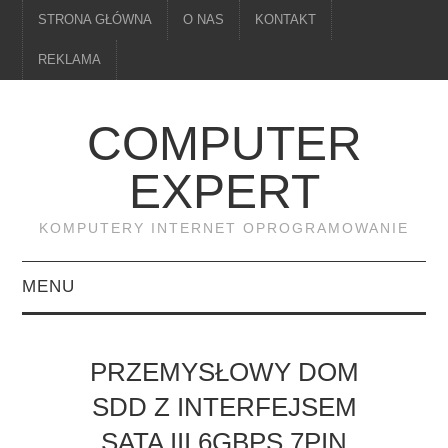
STRONA GŁÓWNA
O NAS
KONTAKT
REKLAMA
COMPUTER
EXPERT
KOMPUTERY INTERNET OPROGRAMOWANIE
MENU
PAMIĘĆ
PRZEMYSŁOWY DOM
DRUKARKI
SDD Z INTERFEJSEM
SATA III 6GBPS 7PIN
MONITORY