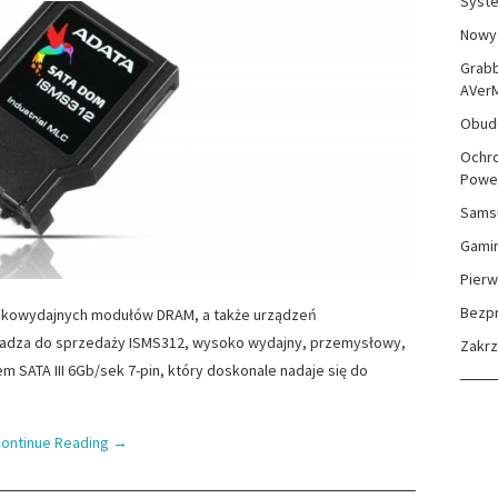
Syste
Nowy 
Grabb
AVer
Obudo
Ochro
Powe
Sams
Gami
Pierw
Bezp
okowydajnych modułów DRAM, a także urządzeń
owadza do sprzedaży ISMS312, wysoko wydajny, przemysłowy,
Zakr
m SATA III 6Gb/sek 7-pin, który doskonale nadaje się do
ontinue Reading
→