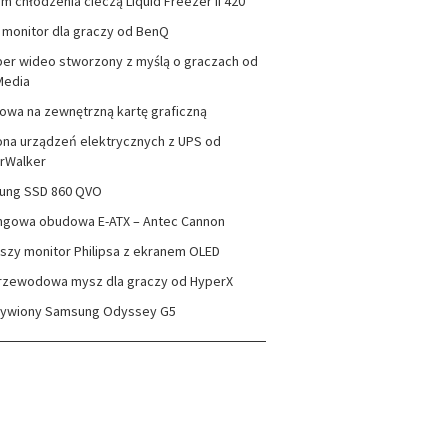
m chłodzenia cieczą Liquid Freezer II 420
monitor dla graczy od BenQ
er wideo stworzony z myślą o graczach od
Media
wa na zewnętrzną kartę graficzną
na urządzeń elektrycznych z UPS od
rWalker
ung SSD 860 QVO
ngowa obudowa E-ATX – Antec Cannon
szy monitor Philipsa z ekranem OLED
rzewodowa mysz dla graczy od HyperX
zywiony Samsung Odyssey G5