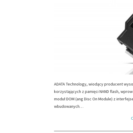
ADATA Technology, wiodący producent wys
korzystających z pamięci NAND flash, wpr
moduł DOM (ang Disc On Module) z interfejse
wbudowanych…
C