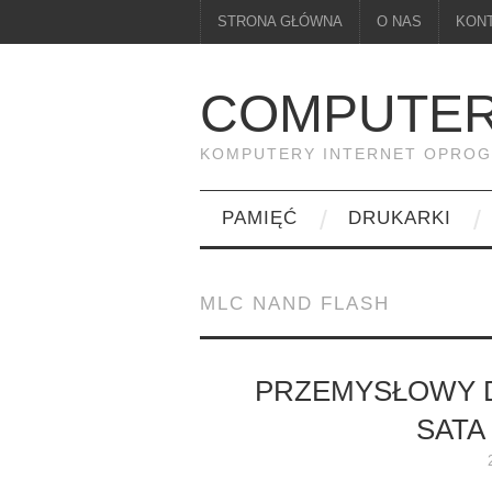
STRONA GŁÓWNA
O NAS
KON
COMPUTER
KOMPUTERY INTERNET OPRO
PAMIĘĆ
DRUKARKI
MLC NAND FLASH
PRZEMYSŁOWY D
SATA 