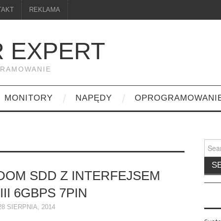
TAKT
REKLAMA
 EXPERT
GRAMOWANIE
MONITORY
NAPĘDY
OPROGRAMOWANI
Searc
for:
OM SDD Z INTERFEJSEM
III 6GBPS 7PIN
28 SIERPNIA, 2014