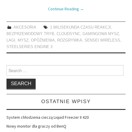
Continue Reading
→
AKCESORIA
1 MILISEKUNDA CZASU REAKCJI
,
BEZPRZEWODOWY TRYB
,
CLOUDSYNC
,
GAMINGOWA MYSZ
,
LAGI
,
MYSZ
,
OPÓŹNIENIA
,
ROZGRYWKA
,
SENSEI WIRELESS
,
STEELSERIES ENGINE 3
Search
for:
OSTATNIE WPISY
System chłodzenia cieczą Liquid Freezer II 420
Nowy monitor dla graczy od BenQ