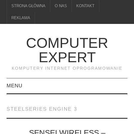
STRONA GŁÓWNA
O NAS
KONTAKT
REKLAMA
COMPUTER
EXPERT
KOMPUTERY INTERNET OPROGRAMOWANIE
MENU
PAMIĘĆ
STEELSERIES ENGINE 3
DRUKARKI
MONITORY
SENSEI WIRELESS –