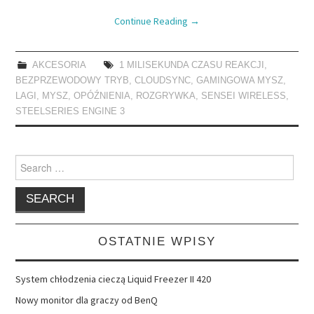
Continue Reading
→
AKCESORIA
1 MILISEKUNDA CZASU REAKCJI
,
BEZPRZEWODOWY TRYB
,
CLOUDSYNC
,
GAMINGOWA MYSZ
,
LAGI
,
MYSZ
,
OPÓŹNIENIA
,
ROZGRYWKA
,
SENSEI WIRELESS
,
STEELSERIES ENGINE 3
Search
for:
OSTATNIE WPISY
System chłodzenia cieczą Liquid Freezer II 420
Nowy monitor dla graczy od BenQ