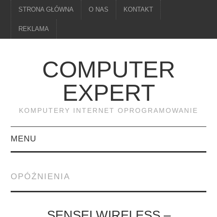
STRONA GŁÓWNA
O NAS
KONTAKT
REKLAMA
COMPUTER
EXPERT
KOMPUTERY INTERNET OPROGRAMOWANIE
MENU
PAMIĘĆ
OPÓŹNIENIA
DRUKARKI
MONITORY
SENSEI WIRELESS –