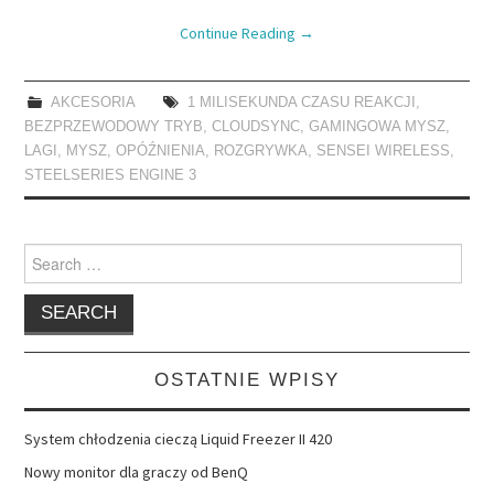
Continue Reading
→
AKCESORIA
1 MILISEKUNDA CZASU REAKCJI
,
BEZPRZEWODOWY TRYB
,
CLOUDSYNC
,
GAMINGOWA MYSZ
,
LAGI
,
MYSZ
,
OPÓŹNIENIA
,
ROZGRYWKA
,
SENSEI WIRELESS
,
STEELSERIES ENGINE 3
Search
for:
OSTATNIE WPISY
System chłodzenia cieczą Liquid Freezer II 420
Nowy monitor dla graczy od BenQ