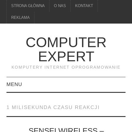
STRONA GŁÓWNA
O NAS
KONTAKT
REKLAMA
COMPUTER
EXPERT
KOMPUTERY INTERNET OPROGRAMOWANIE
MENU
PAMIĘĆ
1 MILISEKUNDA CZASU REAKCJI
DRUKARKI
MONITORY
SENSEI WIRELESS –