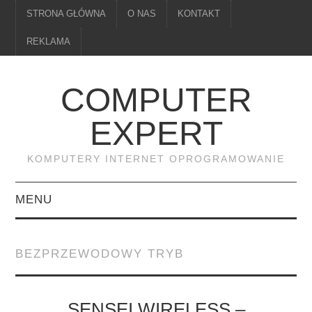
STRONA GŁÓWNA
O NAS
KONTAKT
REKLAMA
COMPUTER
EXPERT
KOMPUTERY INTERNET OPROGRAMOWANIE
MENU
PAMIĘĆ
BEZPRZEWODOWY TRYB
DRUKARKI
MONITORY
SENSEI WIRELESS –