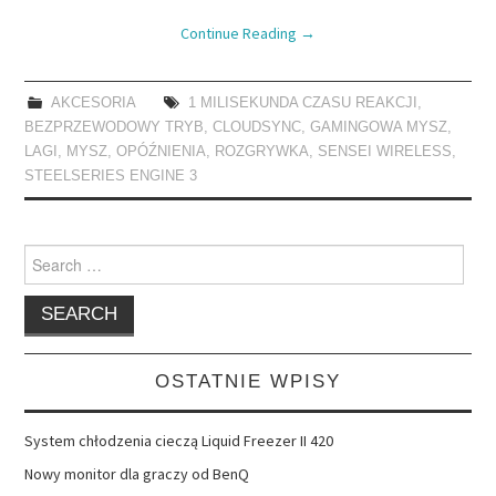
Continue Reading
→
AKCESORIA
1 MILISEKUNDA CZASU REAKCJI
,
BEZPRZEWODOWY TRYB
,
CLOUDSYNC
,
GAMINGOWA MYSZ
,
LAGI
,
MYSZ
,
OPÓŹNIENIA
,
ROZGRYWKA
,
SENSEI WIRELESS
,
STEELSERIES ENGINE 3
Search
for:
OSTATNIE WPISY
System chłodzenia cieczą Liquid Freezer II 420
Nowy monitor dla graczy od BenQ