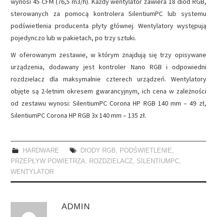
wynosi 45 CFM (76,5 m3/h). Każdy wentylator zawiera 18 diod RGB,
sterowanych za pomocą kontrolera SilentiumPC lub systemu
podświetlenia producenta płyty głównej. Wentylatory występują
pojedynczo lub w pakietach, po trzy sztuki.
W oferowanym zestawie, w którym znajdują się trzy opisywane
urządzenia, dodawany jest kontroler Nano RGB i odpowiedni
rozdzielacz dla maksymalnie czterech urządzeń. Wentylatory
objęte są 2-letnim okresem gwarancyjnym, ich cena w zależności
od zestawu wynosi: SilentiumPC Corona HP RGB 140 mm – 49 zł,
SilentiumPC Corona HP RGB 3x 140 mm – 135 zł.
HARDWARE
DIODY RGB
,
PODŚWIETLENIE
,
PRZEPŁYW POWIETRZA
,
ROZDZIELACZ
,
SILENTIUMPC
,
WENTYLATOR
ADMIN