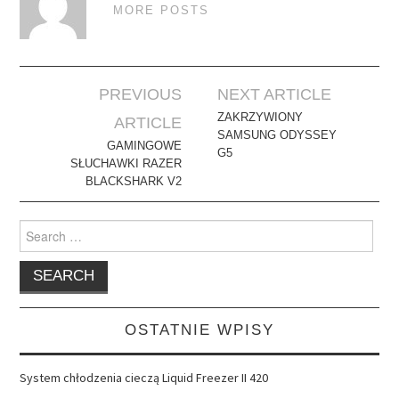
MORE POSTS
Post
PREVIOUS
NEXT ARTICLE
navigation
ZAKRZYWIONY
ARTICLE
SAMSUNG ODYSSEY
GAMINGOWE
G5
SŁUCHAWKI RAZER
BLACKSHARK V2
Search
for:
OSTATNIE WPISY
System chłodzenia cieczą Liquid Freezer II 420