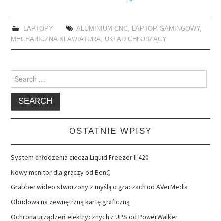
LAPTOPY
ALUMINIUM CNC
,
LAPTOP GAMINGOWY
,
MECHANICZNA KLAWIATURA
,
UKŁAD CHŁODZĄCY
Search
for:
OSTATNIE WPISY
System chłodzenia cieczą Liquid Freezer II 420
Nowy monitor dla graczy od BenQ
Grabber wideo stworzony z myślą o graczach od AVerMedia
Obudowa na zewnętrzną kartę graficzną
Ochrona urządzeń elektrycznych z UPS od PowerWalker