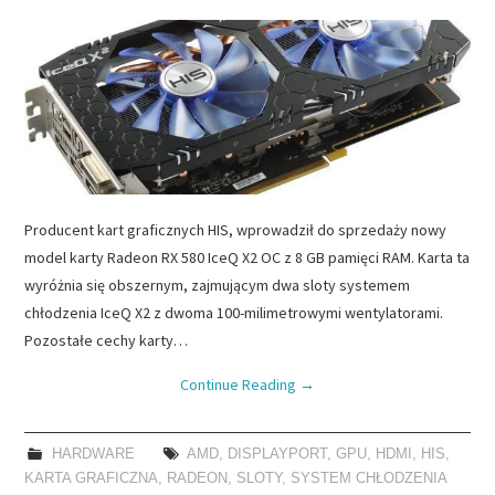
Producent kart graficznych HIS, wprowadził do sprzedaży nowy
model karty Radeon RX 580 IceQ X2 OC z 8 GB pamięci RAM. Karta ta
wyróżnia się obszernym, zajmującym dwa sloty systemem
chłodzenia IceQ X2 z dwoma 100-milimetrowymi wentylatorami.
Pozostałe cechy karty…
Continue Reading
→
HARDWARE
AMD
,
DISPLAYPORT
,
GPU
,
HDMI
,
HIS
,
KARTA GRAFICZNA
,
RADEON
,
SLOTY
,
SYSTEM CHŁODZENIA