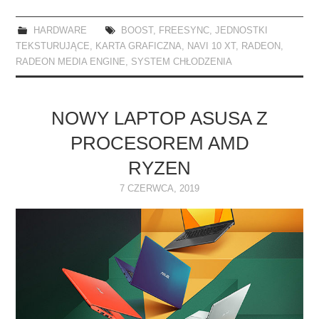
HARDWARE
BOOST
,
FREESYNC
,
JEDNOSTKI
TEKSTURUJĄCE
,
KARTA GRAFICZNA
,
NAVI 10 XT
,
RADEON
,
RADEON MEDIA ENGINE
,
SYSTEM CHŁODZENIA
NOWY LAPTOP ASUSA Z
PROCESOREM AMD
RYZEN
7 CZERWCA, 2019