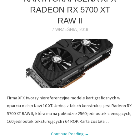
RADEON RX 5700 XT
NAPĘDY
RAW II
OPROGRAMOWANIE
7 WRZEŚNIA, 2019
INTERNET
Firma XFX tworzy niereferencyjne modele kart graficznych w
oparciu o chip Navi 10 XT. Jedną z takich konstrukcji jest Radeon RX
5700 XT RAW II, która ma na pokładzie 2560 jednostek cieniujących,
160 jednostek teksturujących i 64 ROP. Karta została…
Continue Reading
→