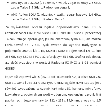
AMD Ryzen 3 3200U (2 rdzenie, 4 wątki, zegar bazowy 2,6 GHz,
zegar Turbo 3,5 GHz) z Radeonem Vega 3,
AMD Athlon 300U (2 rdzenie, 4 wątki, zegar bazowy 2,4 GHz,
zegar Turbo 3,3 GHz) z Radeon Vega 3.
Za wyświetlanie obrazu będzie odpowiedzialny panel IPS o
rozdzielczości 1366 x 768 pikseli lub 1920 x 1080 pikseli i przekątnej
14 cali. Pamięci operacyjnej jak na lekarstwo, tylko 4GB, ale można
rozbudować do 12 GB. Dyski twarde do wyboru: tradycyjne o
pojemności 500 GB lub 1 TB, SSD M.2 SATA o pojemności 128 GB lub
256 GB, czy SSD M.2 PCIe x2 oferującym 512 GB. Grafika oddzielna,
ale dość przeciętna w postaci Radeona RX 540X z 2 GB pamięci
GDDR5.
Łączność zapewni WiFi 5 (802.11ac) i Bluetooth 4.2., a także USB 2.0,
USB 3.1 Gen1 i USB 3.1 Gen2 Typu-C oraz wyjście HDMI. Laptop jest
również wyposażony w czytnik kart microSD, kamerę, mikrofony,
klawiaturę z opcjonalnym podświetleniem, opcjonalny czytnik linii
papilarnych. Jego wymiary to: 322 x 212 x 19,9 mm, a waga to 1,5