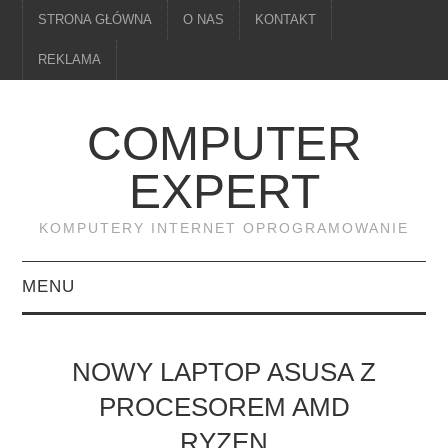
STRONA GŁÓWNA
O NAS
KONTAKT
REKLAMA
COMPUTER
EXPERT
KOMPUTERY INTERNET OPROGRAMOWANIE
MENU
PAMIĘĆ
NOWY LAPTOP ASUSA Z
DRUKARKI
PROCESOREM AMD
RYZEN
MONITORY