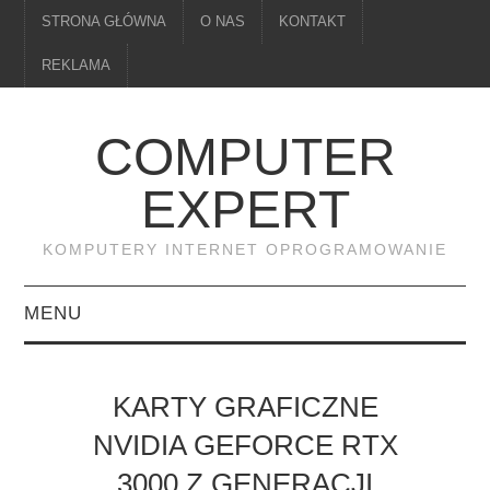
STRONA GŁÓWNA
O NAS
KONTAKT
REKLAMA
COMPUTER
EXPERT
KOMPUTERY INTERNET OPROGRAMOWANIE
MENU
PAMIĘĆ
KARTY GRAFICZNE
DRUKARKI
NVIDIA GEFORCE RTX
3000 Z GENERACJI
MONITORY