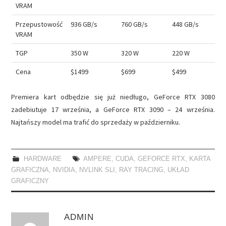
VRAM
Przepustowość
936 GB/s
760 GB/s
448 GB/s
VRAM
TGP
350 W
320 W
220 W
Cena
$1499
$699
$499
Premiera kart odbędzie się już niedługo, GeForce RTX 3080
zadebiutuje 17 września, a GeForce RTX 3090 – 24 września.
Najtańszy model ma trafić do sprzedaży w październiku.
HARDWARE
AMPERE
,
CUDA
,
GEFORCE RTX
,
KARTA
GRAFICZNA
,
NVIDIA
,
NVLINK SLI
,
RAY TRACING
,
UKŁAD
GRAFICZNY
ADMIN