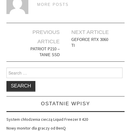
MORE POSTS
Post
PREVIOUS
NEXT ARTICLE
navigation
GEFORCE RTX 3060
ARTICLE
TI
PATRIOT P210 –
TANIE SSD
Search
for:
OSTATNIE WPISY
System chłodzenia cieczą Liquid Freezer II 420
Nowy monitor dla graczy od BenQ