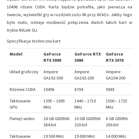
10496 rdzeni CUDA. Karta będzie potrafiła, jako pierwsza na
świecie, wyświetlić gry w rozdzielczości 8k przy 60 kl/s. Jakby tego
było mało, istnieje możliwość połączenia dwóch takich kart w
trybie NVLink SLI.
Specyfikacja techniczna kart:
Model
GeForce
GeForce RTX
GeForce
RTX 3090
3080
RTX 3070
Układ graficzny
Ampere
Ampere
Ampere
GA102-300
GA102-200
GA104-300
Rdzenie CUDA
10496
8704
5888
Taktowanie
1395 – 1695
1440 – 1710
1500 – 1725
GPU
MHz
MHz
MHz
Pamięć wideo
24 GB GDDR6X
10 GB GDDR6X
8 GB GDDR6
384-bit
320-bit
256-bit
Taktowanie
19 500 MHz
19 000 MHz
14 000 MHz