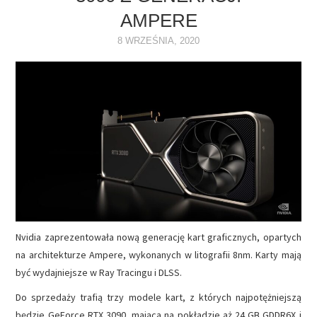
AMPERE
NAPĘDY
8 WRZEŚNIA, 2020
OPROGRAMOWANIE
INTERNET
Nvidia zaprezentowała nową generację kart graficznych, opartych
na architekturze Ampere, wykonanych w litografii 8nm. Karty mają
być wydajniejsze w Ray Tracingu i DLSS.
Do sprzedaży trafią trzy modele kart, z których najpotężniejszą
będzie GeForce RTX 3090, mająca na pokładzie aż 24 GB GDDR6X i