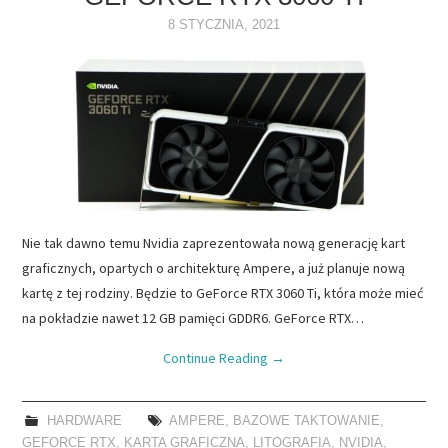
8 STYCZNIA, 2021
NAPĘDY
OPROGRAMOWANIE
INTERNET
Nie tak dawno temu Nvidia zaprezentowała nową generację kart
graficznych, opartych o architekturę Ampere, a już planuje nową
kartę z tej rodziny. Będzie to GeForce RTX 3060 Ti, która może mieć
na pokładzie nawet 12 GB pamięci GDDR6. GeForce RTX…
Continue Reading
→
HARDWARE
AMPERE
,
BAZOWE TAKTOWANIE
,
GEFORCE RTX
,
KARTA GRAFICZNA
,
LITOGRAFIA
,
NVIDIA
,