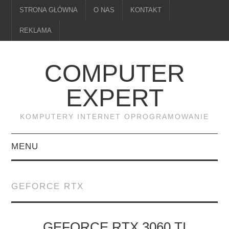
STRONA GŁÓWNA
O NAS
KONTAKT
REKLAMA
COMPUTER
EXPERT
KOMPUTERY INTERNET OPROGRAMOWANIE
MENU
PAMIĘĆ
GEFORCE RTX
DRUKARKI
MONITORY
GEFORCE RTX 3060 TI