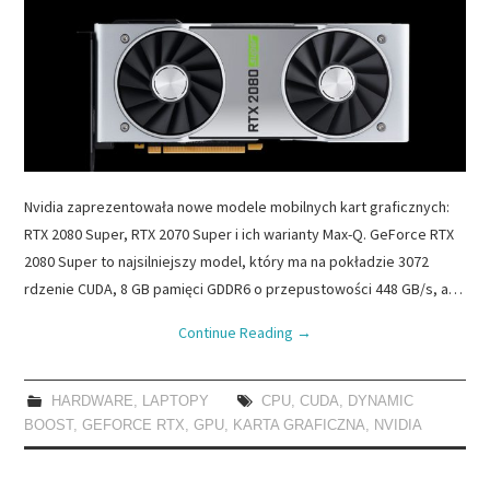
Nvidia zaprezentowała nowe modele mobilnych kart graficznych:
RTX 2080 Super, RTX 2070 Super i ich warianty Max-Q. GeForce RTX
2080 Super to najsilniejszy model, który ma na pokładzie 3072
rdzenie CUDA, 8 GB pamięci GDDR6 o przepustowości 448 GB/s, a…
Continue Reading
→
HARDWARE
,
LAPTOPY
CPU
,
CUDA
,
DYNAMIC
BOOST
,
GEFORCE RTX
,
GPU
,
KARTA GRAFICZNA
,
NVIDIA