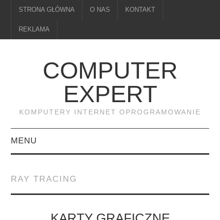
STRONA GŁÓWNA
O NAS
KONTAKT
REKLAMA
COMPUTER
EXPERT
KOMPUTERY INTERNET OPROGRAMOWANIE
MENU
PAMIĘĆ
RAY TRACING
DRUKARKI
MONITORY
KARTY GRAFICZNE