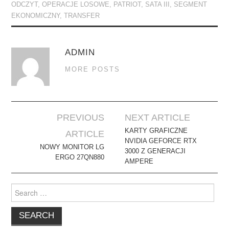
ODCZYT
,
OPERACJE LOSOWE
,
PATRIOT
,
SATA III
,
SEGMENT
EKONOMICZNY
,
TRANSFER
ADMIN
MORE POSTS
Post
PREVIOUS
NEXT ARTICLE
navigation
KARTY GRAFICZNE
ARTICLE
NVIDIA GEFORCE RTX
NOWY MONITOR LG
3000 Z GENERACJI
ERGO 27QN880
AMPERE
Search
for: