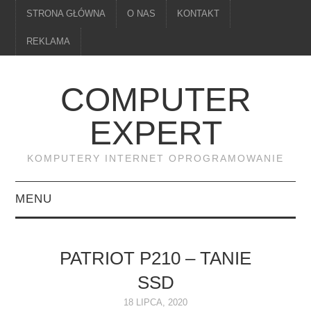
STRONA GŁÓWNA
O NAS
KONTAKT
REKLAMA
COMPUTER
EXPERT
KOMPUTERY INTERNET OPROGRAMOWANIE
MENU
PAMIĘĆ
PATRIOT P210 – TANIE
DRUKARKI
SSD
MONITORY
18 LIPCA, 2020