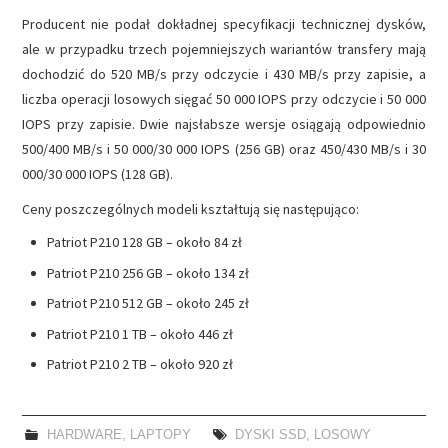
Producent nie podał dokładnej specyfikacji technicznej dysków,
ale w przypadku trzech pojemniejszych wariantów transfery mają
dochodzić do 520 MB/s przy odczycie i 430 MB/s przy zapisie, a
liczba operacji losowych sięgać 50 000 IOPS przy odczycie i 50 000
IOPS przy zapisie. Dwie najsłabsze wersje osiągają odpowiednio
500/400 MB/s i 50 000/30 000 IOPS (256 GB) oraz 450/430 MB/s i 30
000/30 000 IOPS (128 GB).
Ceny poszczególnych modeli kształtują się następująco:
Patriot P210 128 GB – około 84 zł
Patriot P210 256 GB – około 134 zł
Patriot P210 512 GB – około 245 zł
Patriot P210 1 TB – około 446 zł
Patriot P210 2 TB – około 920 zł
HARDWARE
,
LAPTOPY
DYSKI SSD
,
LOSOWY