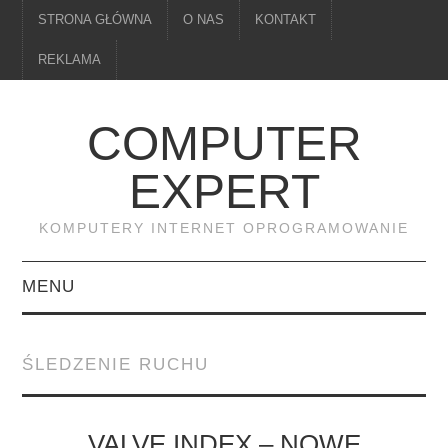
STRONA GŁÓWNA
O NAS
KONTAKT
REKLAMA
COMPUTER
EXPERT
KOMPUTERY INTERNET OPROGRAMOWANIE
MENU
PAMIĘĆ
ŚLEDZENIE RUCHU
DRUKARKI
MONITORY
VALVE INDEX – NOWE