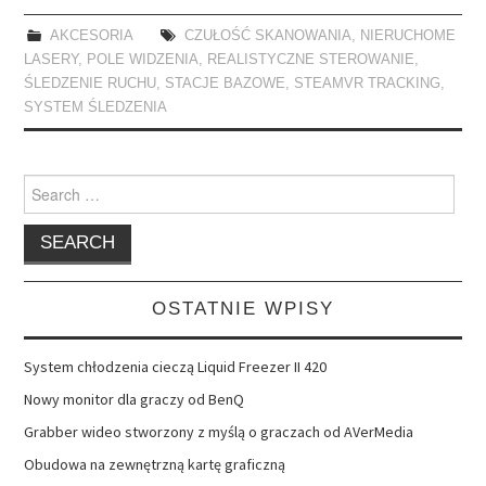
AKCESORIA
CZUŁOŚĆ SKANOWANIA
,
NIERUCHOME
LASERY
,
POLE WIDZENIA
,
REALISTYCZNE STEROWANIE
,
ŚLEDZENIE RUCHU
,
STACJE BAZOWE
,
STEAMVR TRACKING
,
SYSTEM ŚLEDZENIA
Search
for:
OSTATNIE WPISY
System chłodzenia cieczą Liquid Freezer II 420
Nowy monitor dla graczy od BenQ
Grabber wideo stworzony z myślą o graczach od AVerMedia
Obudowa na zewnętrzną kartę graficzną