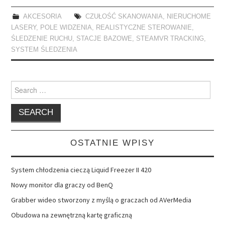
AKCESORIA
CZUŁOŚĆ SKANOWANIA
,
NIERUCHOME
LASERY
,
POLE WIDZENIA
,
REALISTYCZNE STEROWANIE
,
ŚLEDZENIE RUCHU
,
STACJE BAZOWE
,
STEAMVR TRACKING
,
SYSTEM ŚLEDZENIA
Search
for:
OSTATNIE WPISY
System chłodzenia cieczą Liquid Freezer II 420
Nowy monitor dla graczy od BenQ
Grabber wideo stworzony z myślą o graczach od AVerMedia
Obudowa na zewnętrzną kartę graficzną