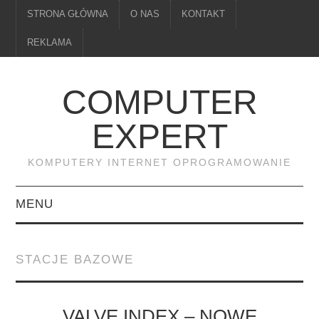
STRONA GŁÓWNA
O NAS
KONTAKT
REKLAMA
COMPUTER
EXPERT
KOMPUTERY INTERNET OPROGRAMOWANIE
MENU
PAMIĘĆ
STACJE BAZOWE
DRUKARKI
MONITORY
VALVE INDEX – NOWE