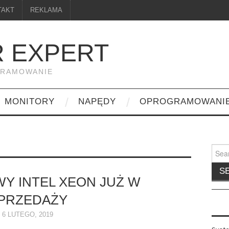
TAKT
REKLAMA
 EXPERT
GRAMOWANIE
MONITORY
NAPĘDY
OPROGRAMOWANI
Searc
for:
WY INTEL XEON JUŻ W
PRZEDAŻY
6 LUTEGO, 2019