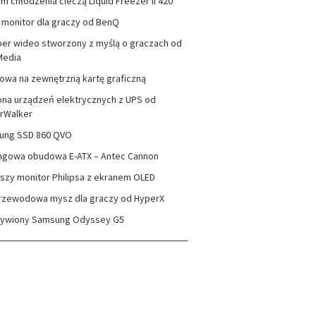
m chłodzenia cieczą Liquid Freezer II 420
monitor dla graczy od BenQ
er wideo stworzony z myślą o graczach od
Media
wa na zewnętrzną kartę graficzną
na urządzeń elektrycznych z UPS od
rWalker
ung SSD 860 QVO
ngowa obudowa E-ATX – Antec Cannon
szy monitor Philipsa z ekranem OLED
rzewodowa mysz dla graczy od HyperX
zywiony Samsung Odyssey G5