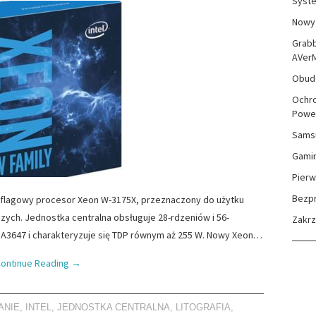
Syste
Nowy 
Grabb
AVer
Obudo
Ochro
Powe
Sams
Gami
Pierw
Bezp
j flagowy procesor Xeon W-3175X, przeznaczony do użytku
zych. Jednostka centralna obsługuje 28-rdzeniów i 56-
Zakr
A3647 i charakteryzuje się TDP równym aż 255 W. Nowy Xeon…
ontinue Reading
→
ANIE
,
INTEL
,
JEDNOSTKA CENTRALNA
,
LITOGRAFIA
,