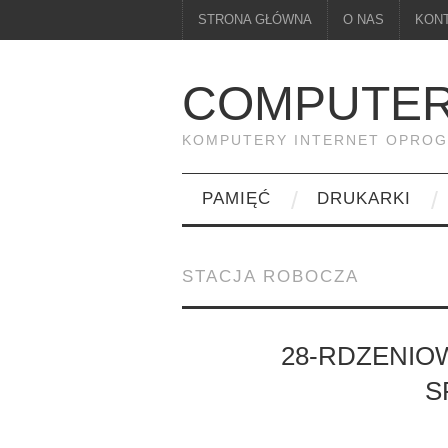
STRONA GŁÓWNA
O NAS
KON
COMPUTER
KOMPUTERY INTERNET OPRO
PAMIĘĆ
DRUKARKI
STACJA ROBOCZA
28-RDZENIO
S