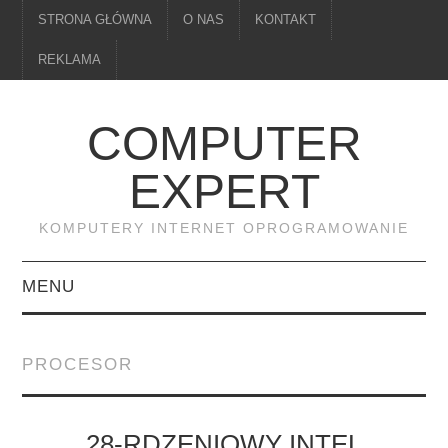
STRONA GŁÓWNA
O NAS
KONTAKT
REKLAMA
COMPUTER
EXPERT
KOMPUTERY INTERNET OPROGRAMOWANIE
MENU
PAMIĘĆ
PROCESOR
DRUKARKI
MONITORY
28-RDZENIOWY INTEL