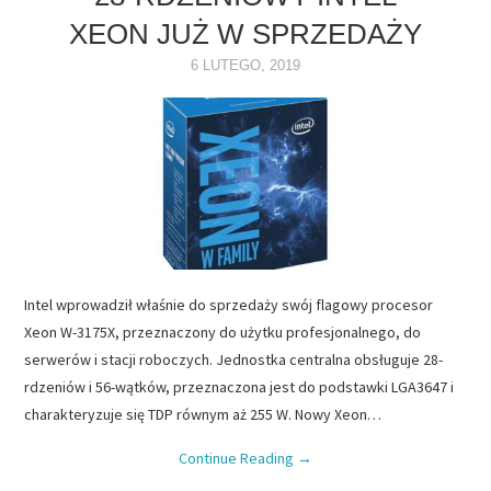
XEON JUŻ W SPRZEDAŻY
NAPĘDY
6 LUTEGO, 2019
OPROGRAMOWANIE
INTERNET
Intel wprowadził właśnie do sprzedaży swój flagowy procesor
Xeon W-3175X, przeznaczony do użytku profesjonalnego, do
serwerów i stacji roboczych. Jednostka centralna obsługuje 28-
rdzeniów i 56-wątków, przeznaczona jest do podstawki LGA3647 i
charakteryzuje się TDP równym aż 255 W. Nowy Xeon…
Continue Reading
→