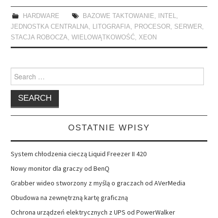
HARDWARE
BAZOWE TAKTOWANIE
,
INTEL
,
JEDNOSTKA CENTRALNA
,
LITOGRAFIA
,
PROCESOR
,
SERWER
,
STACJA ROBOCZA
,
WIELOWĄTKOWOŚĆ
,
XEON
Search
for:
OSTATNIE WPISY
System chłodzenia cieczą Liquid Freezer II 420
Nowy monitor dla graczy od BenQ
Grabber wideo stworzony z myślą o graczach od AVerMedia
Obudowa na zewnętrzną kartę graficzną
Ochrona urządzeń elektrycznych z UPS od PowerWalker