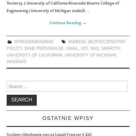
Testerzy z University of California Riverside Bourns College of
Engineering i University of Michigan znaleźli…
Continue Reading
→
OPROGRAMOWANIE
ANDROID
,
BEZPIECZEŃSTWO
POCZTY
,
DANE PERSONALNE
,
GMAIL
,
IOS
,
NAS
,
SMARTTV
,
UNIVERSITY OF CALIFORNIA
,
UNIVERSITY OF MICHIGAN
,
WINDOWS
Search
for:
OSTATNIE WPISY
System chłodzenia cieczą Liquid Freezer II 420