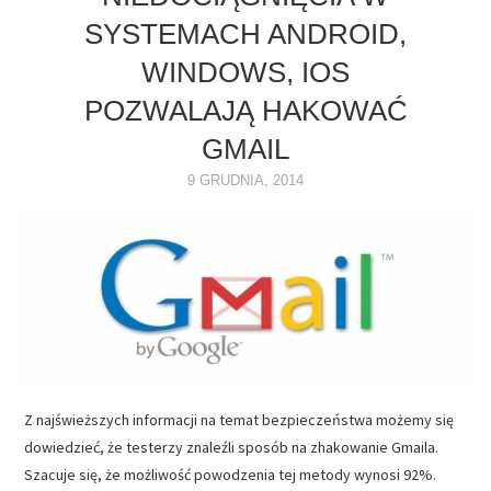
SYSTEMACH ANDROID,
NAPĘDY
WINDOWS, IOS
OPROGRAMOWANIE
POZWALAJĄ HAKOWAĆ
GMAIL
INTERNET
9 GRUDNIA, 2014
Z najświeższych informacji na temat bezpieczeństwa możemy się
dowiedzieć, że testerzy znaleźli sposób na zhakowanie Gmaila.
Szacuje się, że możliwość powodzenia tej metody wynosi 92%.