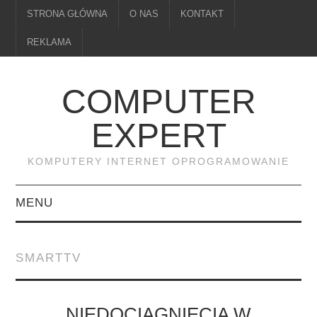
STRONA GŁÓWNA
O NAS
KONTAKT
REKLAMA
COMPUTER
EXPERT
KOMPUTERY INTERNET OPROGRAMOWANIE
MENU
PAMIĘĆ
SMARTTV
DRUKARKI
MONITORY
NIEDOCIĄGNIĘCIA W