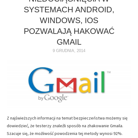
SYSTEMACH ANDROID,
NAPĘDY
WINDOWS, IOS
OPROGRAMOWANIE
POZWALAJĄ HAKOWAĆ
GMAIL
INTERNET
9 GRUDNIA, 2014
Z najświeższych informacji na temat bezpieczeństwa możemy się
dowiedzieć, że testerzy znaleźli sposób na zhakowanie Gmaila.
Szacuje się, że możliwość powodzenia tej metody wynosi 92%.