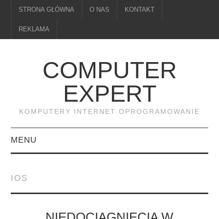
STRONA GŁÓWNA
O NAS
KONTAKT
REKLAMA
COMPUTER
EXPERT
KOMPUTERY INTERNET OPROGRAMOWANIE
MENU
PAMIĘĆ
IOS
DRUKARKI
MONITORY
NIEDOCIĄGNIĘCIA W