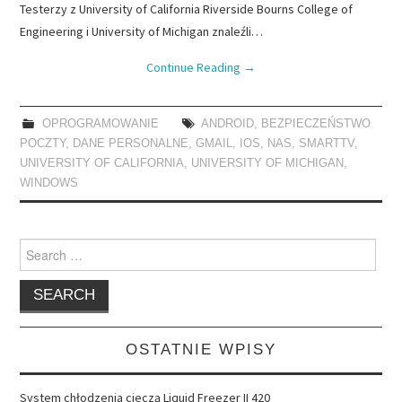
Testerzy z University of California Riverside Bourns College of
Engineering i University of Michigan znaleźli…
Continue Reading
→
OPROGRAMOWANIE
ANDROID
,
BEZPIECZEŃSTWO
POCZTY
,
DANE PERSONALNE
,
GMAIL
,
IOS
,
NAS
,
SMARTTV
,
UNIVERSITY OF CALIFORNIA
,
UNIVERSITY OF MICHIGAN
,
WINDOWS
Search
for:
OSTATNIE WPISY
System chłodzenia cieczą Liquid Freezer II 420