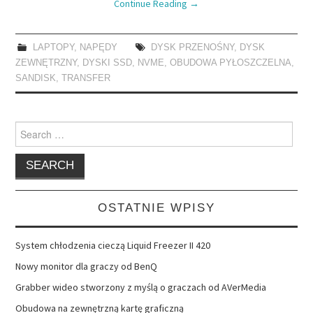
Continue Reading
→
LAPTOPY
,
NAPĘDY
DYSK PRZENOŚNY
,
DYSK
ZEWNĘTRZNY
,
DYSKI SSD
,
NVME
,
OBUDOWA PYŁOSZCZELNA
,
SANDISK
,
TRANSFER
Search
for:
OSTATNIE WPISY
System chłodzenia cieczą Liquid Freezer II 420
Nowy monitor dla graczy od BenQ
Grabber wideo stworzony z myślą o graczach od AVerMedia
Obudowa na zewnętrzną kartę graficzną