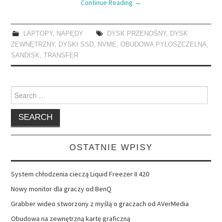
Continue Reading
→
LAPTOPY
,
NAPĘDY
DYSK PRZENOŚNY
,
DYSK
ZEWNĘTRZNY
,
DYSKI SSD
,
NVME
,
OBUDOWA PYŁOSZCZELNA
,
SANDISK
,
TRANSFER
Search
for:
OSTATNIE WPISY
System chłodzenia cieczą Liquid Freezer II 420
Nowy monitor dla graczy od BenQ
Grabber wideo stworzony z myślą o graczach od AVerMedia
Obudowa na zewnętrzną kartę graficzną