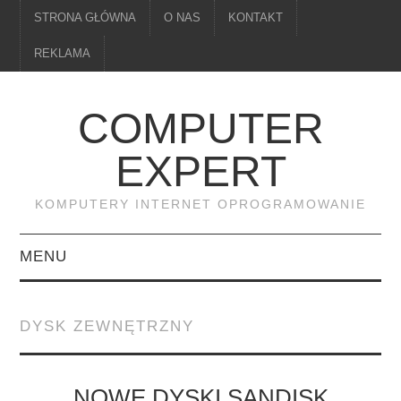
STRONA GŁÓWNA
O NAS
KONTAKT
REKLAMA
COMPUTER
EXPERT
KOMPUTERY INTERNET OPROGRAMOWANIE
MENU
PAMIĘĆ
DYSK ZEWNĘTRZNY
DRUKARKI
MONITORY
NOWE DYSKI SANDISK