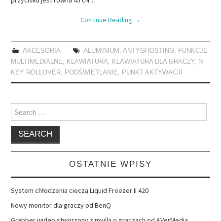
Continue Reading
→
AKCESORIA
ALUMINIUM
,
ANTYGHOSTING
,
FUNKCJE
MULTIMEDIALNE
,
KLAWIATURA
,
KLAWIATURA DLA GRACZY
,
N-
KEY ROLLOVER
,
PODŚWIETLANIE
,
PUNKT AKTYWACJI
Search
for:
OSTATNIE WPISY
System chłodzenia cieczą Liquid Freezer II 420
Nowy monitor dla graczy od BenQ
Grabber wideo stworzony z myślą o graczach od AVerMedia