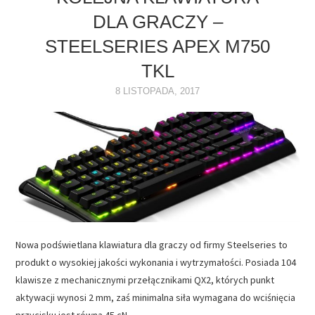
DLA GRACZY –
NAPĘDY
STEELSERIES APEX M750
OPROGRAMOWANIE
TKL
8 LISTOPADA, 2017
INTERNET
Nowa podświetlana klawiatura dla graczy od firmy Steelseries to
produkt o wysokiej jakości wykonania i wytrzymałości. Posiada 104
klawisze z mechanicznymi przełącznikami QX2, których punkt
aktywacji wynosi 2 mm, zaś minimalna siła wymagana do wciśnięcia
przycisku jest równa 45 cN…