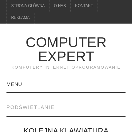
STRONA GŁÓWNA
O NAS
KONTAKT
REKLAMA
COMPUTER
EXPERT
KOMPUTERY INTERNET OPROGRAMOWANIE
MENU
PAMIĘĆ
PODŚWIETLANIE
DRUKARKI
MONITORY
KOLEJNA KLAWIATURA